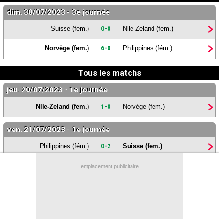
Contact / Signaler un bug
dim. 30/07/2023 - 3e journée
Suisse (fem.)
0-0
Nlle-Zeland (fem.)
Recrutement Maxifoot
Mentions légales
Norvège (fem.)
6-0
Philippines (fém.)
site web Maxifoot.fr
Tous les matchs
jeu. 20/07/2023 - 1e journée
Nlle-Zeland (fem.)
1-0
Norvège (fem.)
ven. 21/07/2023 - 1e journée
Philippines (fém.)
0-2
Suisse (fem.)
emplacement publicitaire
mar. 25/07/2023 - 2e journée
Nlle-Zeland (fem.)
0-1
Philippines (fém.)
Suisse (fem.)
0-0
Norvège (fem.)