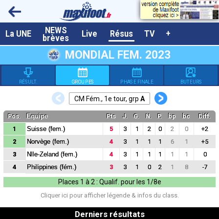
NEWS
A la UNE
La UNE
Live
Résus
TV
+
brèves
Dernières brèves
MONDIAL FEM. 2023
Live / Matchs en direct
RÉSULT.
GROUPES
PHASE FINALE
BUTEURS
Résultats et Classements
<
>
CM Fém., 1e tour, grp
A
Class. buteurs européens
Pos.
Equipe
Pts
J.
G.
N.
P.
bp
bc
Diff.
Programme TV foot
1
Suisse (fem.)
5
3
1
2
0
2
0
+2
Vidéos
2
Norvège (fem.)
4
3
1
1
1
6
1
+5
3
Nlle-Zeland (fem.)
4
3
1
1
1
1
1
0
Sondages
4
Philippines (fém.)
3
3
1
0
2
1
8
-7
Tableau transferts L1
Places 1 à 2
: Qualif. pour les 1/8e
Taille de la police
Cliquer ici pour
afficher
légende & infos du class.
Paramètrages / Options
Derniers résultats