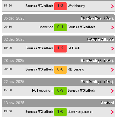
1-3
Borussia M'Gladbach
Wolfsbourg
15h30
Bundesliga, 13e j.
05 déc. 2025
0-1
Mayence
Borussia M'Gladbach
20h30
Coupe All., 8e
02 déc. 2025
1-2
Borussia M'Gladbach
St Pauli
18h00
Bundesliga, 12e j.
28 nov. 2025
0-0
Borussia M'Gladbach
RB Leipzig
20h30
Bundesliga, 11e j.
22 nov. 2025
0-3
FC Heidenheim
Borussia M'Gladbach
15h30
Amical
13 nov. 2025
1-0
Borussia M'Gladbach
Lierse Kempenzonen
13h00