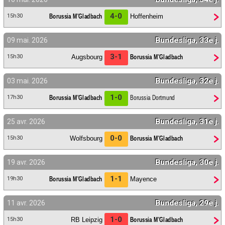
Contact / Signaler un bug
4-0
Borussia M'Gladbach
Hoffenheim
15h30
Recrutement Maxifoot
Bundesliga, 33e j.
09 mai. 2026
Mentions légales
3-1
Augsbourg
Borussia M'Gladbach
15h30
site web Maxifoot.fr
Bundesliga, 32e j.
03 mai. 2026
1-0
Borussia M'Gladbach
Borussia Dortmund
17h30
Bundesliga, 31e j.
25 avr. 2026
0-0
Wolfsbourg
Borussia M'Gladbach
15h30
Bundesliga, 30e j.
19 avr. 2026
1-1
Borussia M'Gladbach
Mayence
19h30
Bundesliga, 29e j.
11 avr. 2026
1-0
RB Leipzig
Borussia M'Gladbach
15h30