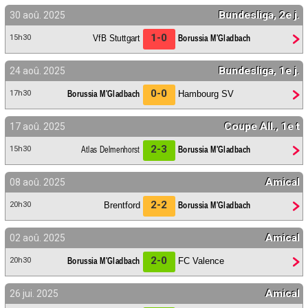
Bundesliga, 2e j.
30 aoû. 2025
1-0
VfB Stuttgart
Borussia M'Gladbach
15h30
Bundesliga, 1e j.
24 aoû. 2025
0-0
Borussia M'Gladbach
Hambourg SV
17h30
Coupe All., 1e t
17 aoû. 2025
2-3
Atlas Delmenhorst
Borussia M'Gladbach
15h30
Amical
08 aoû. 2025
2-2
Brentford
Borussia M'Gladbach
20h30
Amical
02 aoû. 2025
2-0
Borussia M'Gladbach
FC Valence
20h30
Amical
26 jui. 2025