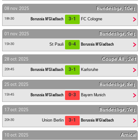
Bundesliga, 10e j.
08 nov. 2025
3-1
Borussia M'Gladbach
FC Cologne
18h30
Bundesliga, 9e j.
01 nov. 2025
0-4
St Pauli
Borussia M'Gladbach
15h30
Coupe All., 2e t
28 oct. 2025
3-1
Borussia M'Gladbach
Karlsruhe
20h45
Bundesliga, 8e j.
25 oct. 2025
0-3
Borussia M'Gladbach
Bayern Munich
15h45
Bundesliga, 7e j.
17 oct. 2025
3-1
Union Berlin
Borussia M'Gladbach
20h30
Amical
10 oct. 2025