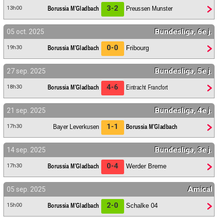
3-2
Borussia M'Gladbach
Preussen Munster
13h00
Bundesliga, 6e j.
05 oct. 2025
0-0
Borussia M'Gladbach
Fribourg
19h30
Bundesliga, 5e j.
27 sep. 2025
4-6
Borussia M'Gladbach
Eintracht Francfort
18h30
Bundesliga, 4e j.
21 sep. 2025
1-1
Bayer Leverkusen
Borussia M'Gladbach
17h30
Bundesliga, 3e j.
14 sep. 2025
0-4
Borussia M'Gladbach
Werder Breme
17h30
Amical
05 sep. 2025
2-0
Borussia M'Gladbach
Schalke 04
15h00