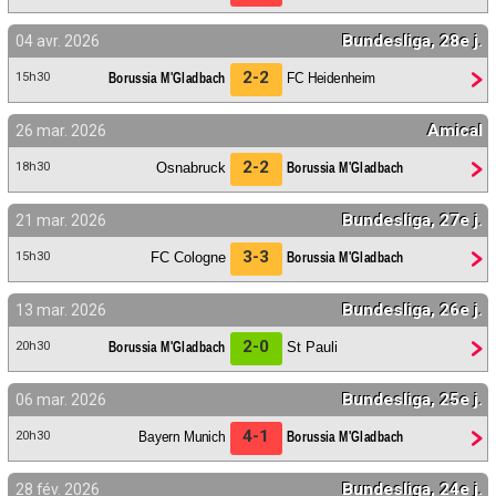
Bundesliga, 28e j.
04 avr. 2026
2-2
Borussia M'Gladbach
FC Heidenheim
15h30
Amical
26 mar. 2026
2-2
Osnabruck
Borussia M'Gladbach
18h30
Bundesliga, 27e j.
21 mar. 2026
3-3
FC Cologne
Borussia M'Gladbach
15h30
Bundesliga, 26e j.
13 mar. 2026
2-0
Borussia M'Gladbach
St Pauli
20h30
Bundesliga, 25e j.
06 mar. 2026
4-1
Bayern Munich
Borussia M'Gladbach
20h30
Bundesliga, 24e j.
28 fév. 2026