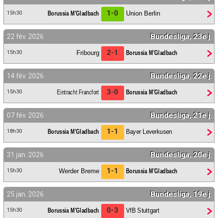
1-0
Borussia M'Gladbach
Union Berlin
15h30
Bundesliga, 23e j.
22 fév. 2026
2-1
Fribourg
Borussia M'Gladbach
15h30
Bundesliga, 22e j.
14 fév. 2026
3-0
Eintracht Francfort
Borussia M'Gladbach
15h30
Bundesliga, 21e j.
07 fév. 2026
1-1
Borussia M'Gladbach
Bayer Leverkusen
18h30
Bundesliga, 20e j.
31 jan. 2026
1-1
Werder Breme
Borussia M'Gladbach
15h30
Bundesliga, 19e j.
25 jan. 2026
0-3
Borussia M'Gladbach
VfB Stuttgart
15h30