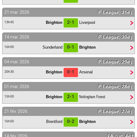
P. League, 31e j.
21 mar. 2026
2-1
Brighton
Liverpool
13h45
P. League, 30e j.
14 mar. 2026
0-1
Sunderland
Brighton
16h00
P. League, 29e j.
04 mar. 2026
0-1
Brighton
Arsenal
20h30
P. League, 28e j.
01 mar. 2026
2-1
Brighton
Nottingham Forest
15h00
P. League, 27e j.
21 fév. 2026
0-2
Brentford
Brighton
16h00
FA cup, 4e t
14 fév. 2026