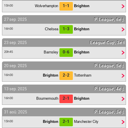
1-1
Wolverhampton
Brighton
15h00
P. League, 6e j.
27 sep. 2025
1-3
Chelsea
Brighton
16h00
League Cup, 3e t
23 sep. 2025
0-6
Barnsley
Brighton
20h45
P. League, 5e j.
20 sep. 2025
2-2
Brighton
Tottenham
16h00
P. League, 4e j.
13 sep. 2025
2-1
Bournemouth
Brighton
16h00
P. League, 3e j.
31 aoû. 2025
2-1
Brighton
Manchester City
15h00