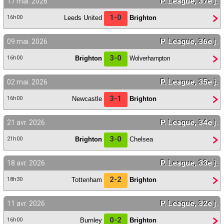
P. League, 37e j.
17 mai. 2026
Contact / Signaler un bug
1-0
Leeds United
Brighton
16h00
Recrutement Maxifoot
P. League, 36e j.
09 mai. 2026
Mentions légales
3-0
Brighton
Wolverhampton
16h00
site web Maxifoot.fr
P. League, 35e j.
02 mai. 2026
3-1
Newcastle
Brighton
16h00
P. League, 34e j.
21 avr. 2026
3-0
Brighton
Chelsea
21h00
P. League, 33e j.
18 avr. 2026
2-2
Tottenham
Brighton
18h30
P. League, 32e j.
11 avr. 2026
0-2
Burnley
Brighton
16h00