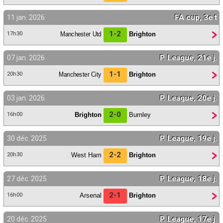
FA cup, 3e t
11 jan. 2026
1-2
Manchester Utd
Brighton
17h30
P. League, 21e j.
07 jan. 2026
1-1
Manchester City
Brighton
20h30
P. League, 20e j.
03 jan. 2026
2-0
Brighton
Burnley
16h00
P. League, 19e j.
30 déc. 2025
2-2
West Ham
Brighton
20h30
P. League, 18e j.
27 déc. 2025
2-1
Arsenal
Brighton
16h00
P. League, 17e j.
20 déc. 2025