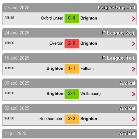
League Cup, 2e t
27 aoû. 2025
0-6
Oxford United
Brighton
20h45
P. League, 2e j.
24 aoû. 2025
2-0
Everton
Brighton
15h00
P. League, 1e j.
16 aoû. 2025
1-1
Brighton
Fulham
16h00
Amical
09 aoû. 2025
2-1
Brighton
Wolfsbourg
12h30
Amical
02 aoû. 2025
2-2
Southampton
Brighton
16h30
Amical
21 jui. 2025