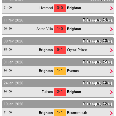
3-0
Liverpool
Brighton
21h00
P. League, 26e j.
11 fév. 2026
1-0
Aston Villa
Brighton
20h30
P. League, 25e j.
08 fév. 2026
0-1
Brighton
Crystal Palace
15h00
P. League, 24e j.
31 jan. 2026
1-1
Brighton
Everton
16h00
P. League, 23e j.
24 jan. 2026
2-1
Fulham
Brighton
16h00
P. League, 22e j.
19 jan. 2026
1-1
Brighton
Bournemouth
21h00