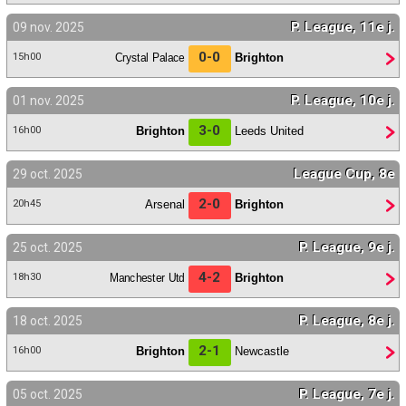
P. League, 11e j.
09 nov. 2025
0-0
Crystal Palace
Brighton
15h00
P. League, 10e j.
01 nov. 2025
3-0
Brighton
Leeds United
16h00
League Cup, 8e
29 oct. 2025
2-0
Arsenal
Brighton
20h45
P. League, 9e j.
25 oct. 2025
4-2
Manchester Utd
Brighton
18h30
P. League, 8e j.
18 oct. 2025
2-1
Brighton
Newcastle
16h00
P. League, 7e j.
05 oct. 2025