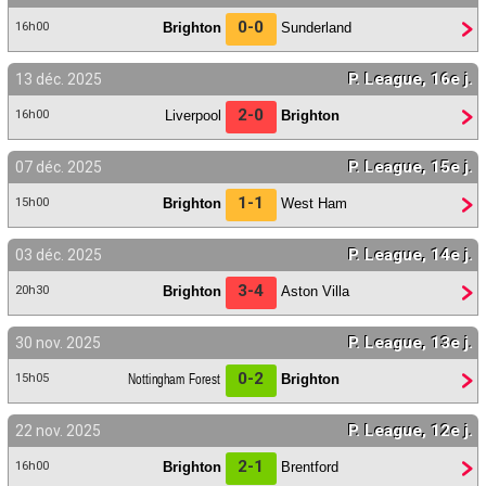
0-0
Brighton
Sunderland
16h00
P. League, 16e j.
13 déc. 2025
2-0
Liverpool
Brighton
16h00
P. League, 15e j.
07 déc. 2025
1-1
Brighton
West Ham
15h00
P. League, 14e j.
03 déc. 2025
3-4
Brighton
Aston Villa
20h30
P. League, 13e j.
30 nov. 2025
0-2
Nottingham Forest
Brighton
15h05
P. League, 12e j.
22 nov. 2025
2-1
Brighton
Brentford
16h00