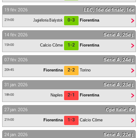
LEC, 16e de finale, 16e
19 fév. 2026
0-3
Jagiellonia Bialystok
Fiorentina
21h00
Serie A, 25e j.
14 fév. 2026
1-2
Calcio Côme
Fiorentina
15h00
Serie A, 24e j.
07 fév. 2026
2-2
Fiorentina
Torino
20h45
Serie A, 23e j.
31 jan. 2026
2-1
Naples
Fiorentina
18h00
Cpe Italie, 8e
27 jan. 2026
1-3
Fiorentina
Calcio Côme
21h00
Serie A, 22e j.
24 jan. 2026