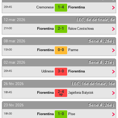
1-4
Cremonese
Fiorentina
20h45
LEC, 8e de finale, 8e
12 mar. 2026
2-1
Fiorentina
Rakow Czestochowa
21h00
Serie A, 28e j.
08 mar. 2026
0-0
Fiorentina
Parme
15h00
Serie A, 27e j.
02 mar. 2026
3-0
Udinese
Fiorentina
20h45
LEC, 16e de finale, 16e
26 fév. 2026
2-4
Fiorentina
Jagiellonia Bialystok
18h45
ap
Serie A, 26e j.
23 fév. 2026
1-0
Fiorentina
Pise
18h30