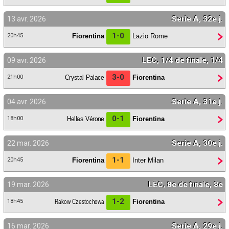
Serie A, 32e j.
13 avr. 2026
1-0
Fiorentina
Lazio Rome
20h45
LEC, 1/4 de finale, 1/4
09 avr. 2026
3-0
Crystal Palace
Fiorentina
21h00
Serie A, 31e j.
04 avr. 2026
0-1
Hellas Vérone
Fiorentina
18h00
Serie A, 30e j.
22 mar. 2026
1-1
Fiorentina
Inter Milan
20h45
LEC, 8e de finale, 8e
19 mar. 2026
1-2
Rakow Czestochowa
Fiorentina
18h45
Serie A, 29e j.
16 mar. 2026