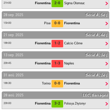
2-0
Fiorentina
Sigma Olomouc
21h00
Serie A, 5e j.
28 sep. 2025
0-0
Pise
Fiorentina
15h00
Serie A, 4e j.
21 sep. 2025
1-2
Fiorentina
Calcio Côme
18h00
Serie A, 3e j.
13 sep. 2025
1-3
Fiorentina
Naples
20h45
Serie A, 2e j.
31 aoû. 2025
0-0
Torino
Fiorentina
18h30
LEC, Barrages
28 aoû. 2025
3-2
Fiorentina
Polissya Zhytomyr
20h00