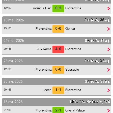
Contact / Signaler un bug
0-2
Juventus Turin
Fiorentina
12h00
Recrutement Maxifoot
Serie A, 36e j.
10 mai. 2026
Mentions légales
0-0
Fiorentina
Genoa
15h00
site web Maxifoot.fr
Serie A, 35e j.
04 mai. 2026
4-0
AS Rome
Fiorentina
20h45
Serie A, 34e j.
26 avr. 2026
0-0
Fiorentina
Sassuolo
12h30
Serie A, 33e j.
20 avr. 2026
1-1
Lecce
Fiorentina
20h45
LEC, 1/4 de finale, 1/4
16 avr. 2026
2-1
Fiorentina
Crystal Palace
21h00