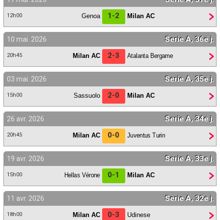
Contact / Signaler un bug
1-2
Genoa
Milan AC
12h00
Recrutement Maxifoot
Serie A, 36e j.
10 mai. 2026
Mentions légales
2-3
Milan AC
Atalanta Bergame
20h45
site web Maxifoot.fr
Serie A, 35e j.
03 mai. 2026
2-0
Sassuolo
Milan AC
15h00
Serie A, 34e j.
26 avr. 2026
0-0
Milan AC
Juventus Turin
20h45
Serie A, 33e j.
19 avr. 2026
0-1
Hellas Vérone
Milan AC
15h00
Serie A, 32e j.
11 avr. 2026
0-3
Milan AC
Udinese
18h00