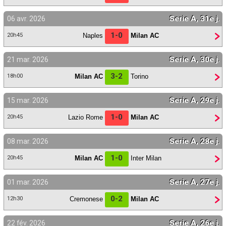
Serie A, 31e j.
06 avr. 2026
1-0
Naples
Milan AC
20h45
Serie A, 30e j.
21 mar. 2026
3-2
Milan AC
Torino
18h00
Serie A, 29e j.
15 mar. 2026
1-0
Lazio Rome
Milan AC
20h45
Serie A, 28e j.
08 mar. 2026
1-0
Milan AC
Inter Milan
20h45
Serie A, 27e j.
01 mar. 2026
0-2
Cremonese
Milan AC
12h30
Serie A, 26e j.
22 fév. 2026