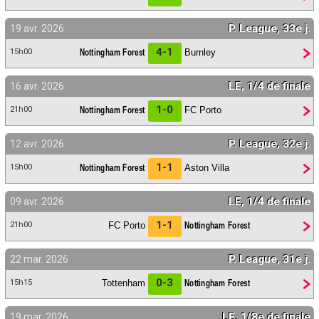
P. League, 33e j.
19 avr. 2026
4-1
Nottingham Forest
Burnley
15h00
LE, 1/4 de finale
16 avr. 2026
1-0
Nottingham Forest
FC Porto
21h00
P. League, 32e j.
12 avr. 2026
1-1
Nottingham Forest
Aston Villa
15h00
LE, 1/4 de finale
09 avr. 2026
1-1
FC Porto
Nottingham Forest
21h00
P. League, 31e j.
22 mar. 2026
0-3
Tottenham
Nottingham Forest
15h15
LE, 1/8e de finale
19 mar. 2026