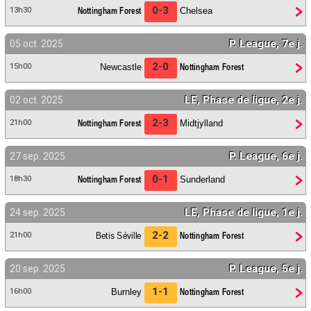
0-3
Nottingham Forest
Chelsea
13h30
P. League, 7e j.
05 oct. 2025
2-0
Newcastle
Nottingham Forest
15h00
LE, Phase de ligue, 2e j.
02 oct. 2025
2-3
Nottingham Forest
Midtjylland
21h00
P. League, 6e j.
27 sep. 2025
0-1
Nottingham Forest
Sunderland
18h30
LE, Phase de ligue, 1e j.
24 sep. 2025
2-2
Betis Séville
Nottingham Forest
21h00
P. League, 5e j.
20 sep. 2025
1-1
Burnley
Nottingham Forest
16h00