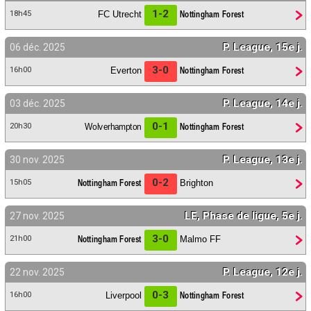
1-2
FC Utrecht
Nottingham Forest
18h45
P. League, 15e j.
06 déc. 2025
3-0
Everton
Nottingham Forest
16h00
P. League, 14e j.
03 déc. 2025
0-1
Wolverhampton
Nottingham Forest
20h30
P. League, 13e j.
30 nov. 2025
0-2
Nottingham Forest
Brighton
15h05
LE, Phase de ligue, 5e j.
27 nov. 2025
3-0
Nottingham Forest
Malmo FF
21h00
P. League, 12e j.
22 nov. 2025
0-3
Liverpool
Nottingham Forest
16h00