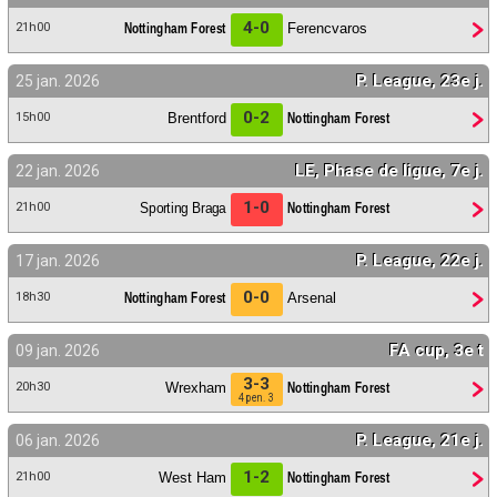
4-0
Nottingham Forest
Ferencvaros
21h00
P. League, 23e j.
25 jan. 2026
0-2
Brentford
Nottingham Forest
15h00
LE, Phase de ligue, 7e j.
22 jan. 2026
1-0
Sporting Braga
Nottingham Forest
21h00
P. League, 22e j.
17 jan. 2026
0-0
Nottingham Forest
Arsenal
18h30
FA cup, 3e t
09 jan. 2026
3-3
Wrexham
Nottingham Forest
20h30
4 pen. 3
P. League, 21e j.
06 jan. 2026
1-2
West Ham
Nottingham Forest
21h00