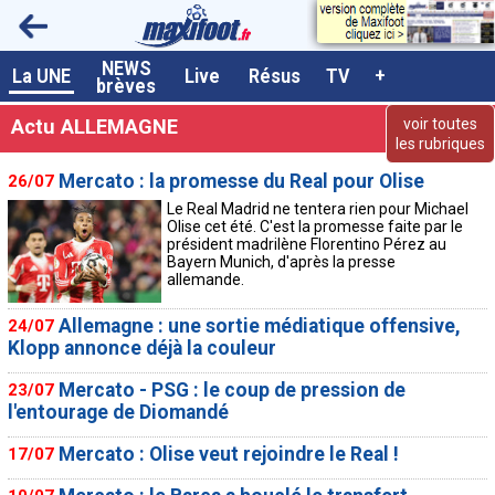
NEWS
A la UNE
La UNE
Live
Résus
TV
+
brèves
Dernières brèves
Actu ALLEMAGNE
voir toutes
les rubriques
Live / Matchs en direct
Mercato : la promesse du Real pour Olise
26/07
Résultats et Classements
Le Real Madrid ne tentera rien pour Michael
Olise cet été. C'est la promesse faite par le
Class. buteurs européens
président madrilène Florentino Pérez au
Bayern Munich, d'après la presse
Programme TV foot
allemande.
Vidéos
Allemagne : une sortie médiatique offensive,
24/07
Klopp annonce déjà la couleur
Sondages
Mercato - PSG : le coup de pression de
23/07
Tableau transferts L1
l'entourage de Diomandé
Taille de la police
Mercato : Olise veut rejoindre le Real !
17/07
Paramètrages / Options