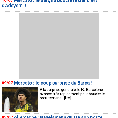
Mercato : le Barça a bouclé le transfert
10/07
d'Adeyemi !
Contact / Signaler un bug
Recrutement Maxifoot
Mentions légales
site web Maxifoot.fr
Mercato : le coup surprise du Barça !
09/07
A la surprise générale, le FC Barcelone
avance très rapidement pour boucler le
recrutement... [
lire
]
Allemagne : Nagelsmann quitte son poste
03/07