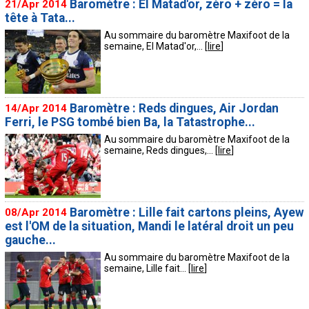
Baromètre : El Matad'or, zéro + zéro = la
21/Apr 2014
tête à Tata...
Au sommaire du baromètre Maxifoot de la
semaine, El Matad'or,... [
lire
]
Baromètre : Reds dingues, Air Jordan
14/Apr 2014
Ferri, le PSG tombé bien Ba, la Tatastrophe...
Au sommaire du baromètre Maxifoot de la
semaine, Reds dingues,... [
lire
]
Baromètre : Lille fait cartons pleins, Ayew
08/Apr 2014
est l'OM de la situation, Mandi le latéral droit un peu
gauche...
Au sommaire du baromètre Maxifoot de la
semaine, Lille fait... [
lire
]