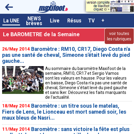
NEWS
A la UNE
La UNE
Live
Résus
TV
+
brèves
Dernières brèves
Le BAROMETRE de la Semaine
voir toutes
les rubriques
Live / Matchs en direct
Baromètre : RM10, CR17, Diego Costa n'a
26/May 2014
Résultats et Classements
pas une santé de cheval, Simeone s'était levé du pied
gauche...
Class. buteurs européens
Au sommaire du baromètre Maxifoot de la
semaine, RM10, CR17 et Sergio Vamos
Programme TV foot
sont les valeurs en hausse. Pour les valeurs
en baisse, Diego Costa n'a pas une santé de
Vidéos
cheval, Simeone s'était levé du pied gauche
et sans Iker. Découvrez les faits marquants
Sondages
de l'actualité.
Baromètre : un titre sous le matelas,
18/May 2014
Tableau transferts L1
Fiers de Lens, le Lionceau est mort samedi soir, les
maux bleus de Nasri...
Taille de la police
Baromètre : sans victoire la fête est plus
11/May 2014
Paramètrages / Options