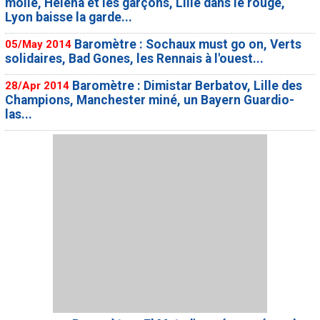
molle, Helena et les garçons, Lille dans le rouge,
Lyon baisse la garde...
Contact / Signaler un bug
Recrutement Maxifoot
Baromètre : Sochaux must go on, Verts
05/May 2014
solidaires, Bad Gones, les Rennais à l'ouest...
Mentions légales
Baromètre : Dimistar Berbatov, Lille des
28/Apr 2014
site web Maxifoot.fr
Champions, Manchester miné, un Bayern Guardio-
las...