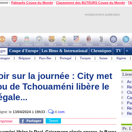
etenir :
Palmarès Coupe du Monde
-
Classement des BUTEURS Coupe du Monde
-
TA
emplacement publicitaire
n Utd
Arsenal
Liverpool
ManCity
Barca
Real
Atletico
Milan
Juve
Inter
Naples
ger
Coupe d'Europe
Les Bleus & International
Chroniques
TV
+
lemagne
|
Belgique
|
Pays-Bas
|
Portugal
|
Turquie
|
Suisse
|
Algérie
|
ir sur la journée : City met
Lien
Ac
jou de Tchouaméni libère le
Ré
Cl
gale...
Ca
Pa
Ré
ligne: le
13/04/2024
à
19h33
-
4
com.
Ré
Tweet
mprimer
Pr. 
ouaméni libère le Real, Griezmann régale encore, le Barça