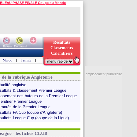
BLEAU PHASE FINALE Coupe du Monde
Résultats
Bayern
Dortmund
Classements
Calendriers
Maroc
|
Tunisie
|
emplacement publicitaire
s de la rubrique Angleterre
tualité anglaise
sultats & classement Premier League
assement des buteurs de la Premier League
lendrier Premier League
lmarès de la Premier League
sultats FA Cup (coupe d'Angleterre)
sultats League Cup (coupe de la Ligue)
League - les fiches CLUB