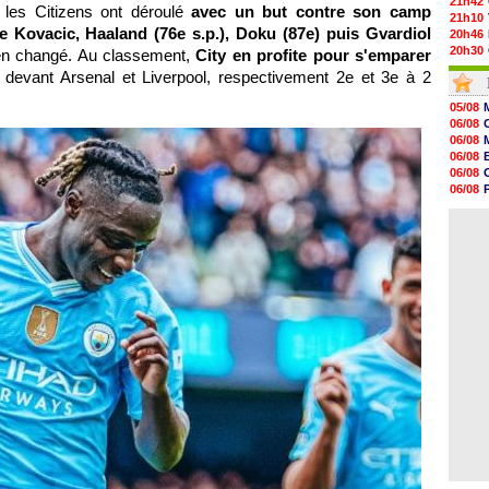
21h42
, les Citizens ont déroulé
avec un but contre son camp
21h10
de Kovacic, Haaland (76e s.p.), Doku (87e) puis Gvardiol
20h46
20h30
rien changé. Au classement,
City en profite pour s'emparer
20h01
devant Arsenal et Liverpool, respectivement 2e et 3e à 2
19h18
19h09
05/08
18h48
06/08
18h37
06/08
18h29
06/08
17h58
06/08
17h46
06/08
17h32
06/08
17h16
06/08
16h59
16h37
16h33
16h27
16h22
16h07