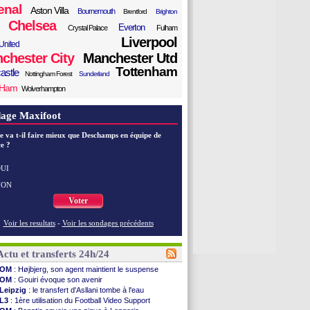
enal
Aston Villa
Bournemouth
Brentford
Brighton
Chelsea
Everton
Crystal Palace
Fulham
Liverpool
United
chester City
Manchester Utd
Tottenham
astle
Nottingham Forest
Sunderland
 Ham
Wolverhampton
age Maxifoot
e va t-il faire mieux que Deschamps en équipe de
e ?
UI
NON
Voter
Voir les resultats
-
Voir les sondages précédents
Actu et transferts 24h/24
OM
: Højbjerg, son agent maintient le suspense
OM
: Gouiri évoque son avenir
Leipzig
: le transfert d'Asllani tombe à l'eau
L3
: 1ère utilisation du Football Video Support