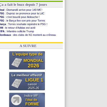
Ça a fait le buzz depuis 7 jours
Real
: Diomandé arrive pour 140 M€ !
PSG
: Dupraz se prononce pour la LdC
PSG
: c'est bouclé pour Akliouche !
PSG
: le Barça fixe son prix pour Torres
Barça
: Torres souhaite rejoindre le PSG !
OM
: le retour d'Adidas est acté
FIFA
: Infantino sollicite Trump
Bordeaux
: des clubs de N1 montent au créneau
Argentine
: quand Medina recadre... sa mère
Real
: le démenti de Leipzig pour Diomandé
A SUIVRE
L'equipe type de
MONDIAL
2026
Le meilleur effectif
LIGUE 1
saison
2025-26
Indice MF :
l'état de
FORME