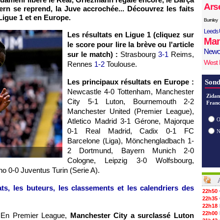
Ars
ern se reprend, la Juve accrochée... Découvrez les faits
igue 1 et en Europe.
Burnley
Leeds 
Les résultats en Ligue 1 (cliquez sur
Man
le score pour lire la brève ou l'article
Newc
sur le match) :
Strasbourg
3-1
Reims,
West
Rennes
1-2
Toulouse.
Les principaux résultats en Europe :
Sond
Newcastle 4-0 Tottenham, Manchester
Zidan
City 5-1 Luton, Bournemouth 2-2
Franc
Manchester United (Premier League),
O
Atletico Madrid 3-1 Gérone, Majorque
0-1 Real Madrid, Cadix 0-1 FC
Barcelone (Liga), Mönchengladbach 1-
2 Dortmund, Bayern Munich 2-0
Cologne, Leipzig 3-0 Wolfsbourg,
ino 0-0 Juventus Turin (Serie A).
ts, les buteurs, les classements et les calendriers des
22h50
22h35
22h18
22h00
En Premier League,
Manchester City a surclassé Luton