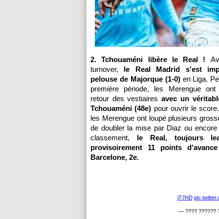
2. Tchouaméni libère le Real !
Av
turnover,
le Real Madrid s'est im
pelouse de Majorque (1-0)
en Liga. Pe
première période, les Merengue ont
retour des vestiaires
avec un véritabl
Tchouaméni (48e)
pour ouvrir le score.
les Merengue ont loupé plusieurs gros
de doubler la mise par Diaz ou encore
classement,
le Real, toujours le
provisoirement 11 points d'avanc
Barcelone, 2e.
pic.twitt
— ???? ?????? 