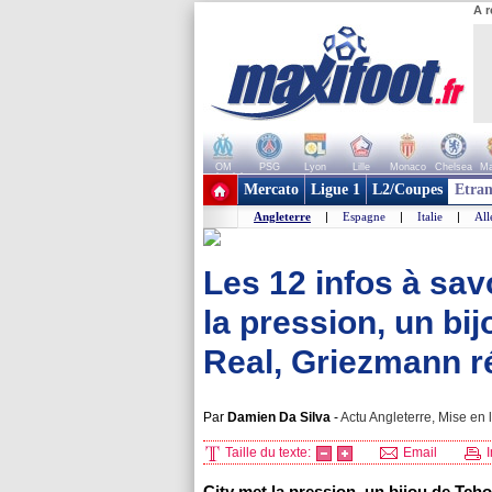
A r
OM
PSG
Lyon
Lille
Monaco
Chelsea
Ma
+ de clubs
Mercato
Ligue 1
L2/Coupes
Etran
Angleterre
|
Espagne
|
Italie
|
Al
Les 12 infos à savo
la pression, un bi
Real, Griezmann ré
Par
Damien Da Silva
-
Actu Angleterre, Mise en 
Taille du texte:
Email
I
City met la pression, un bijou de Tch