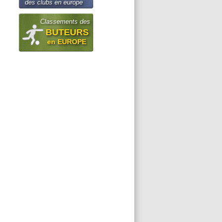
des clubs en europe
Classements des
BUTEURS
en EUROPE