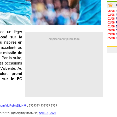
05/08
02/08
01/08
02/08
01/08
05/08
ec un léger
03/08
posé sur la
05/08
emplacement publicitaire
u inspirés en
03/08
03/08
 accéléré au
e missile de
 Par la suite,
ses occasions
 Valverde. Au
ader, prend
e sur le FC
er.com/MdRqMsDfLN
@iT7HD
???? ?????? ??????? :
??????? (@KeighleyMa35944)
April 13, 2024