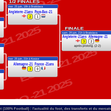
EURO -21 2025
1/2 FINALES
mer. 25 juin, 18h à Bratislava
Angleterre -21ans
Pays-Bas -21
2
1
21 2025
FINALE
sam. 28 juin, 21h à Bratislava
Angleterre -21ans
Allemagne -21
3
2
après prolong. (2-2)
EURO -21 2025
mer. 25 juin, 21h à Kosice
Allemagne -21
France -21ans
3
0
s
URO -21 2025
t (100% Football) : l'actualité du foot, des transferts et du mercat