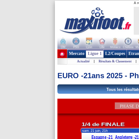
A r
OM
PSG
Lyon
Lille
Monaco
Chelsea
Ma
+ de clubs
Mercato
Ligue 1
L2/Coupes
Etran
Actualité
|
Résultats & Classement
|
EURO -21ans 2025 - Ph
Tous les résultat
PHASE 
1/4 de FINALE
sam. 21 juin, 21h
Espagne -21
Angleterre -2