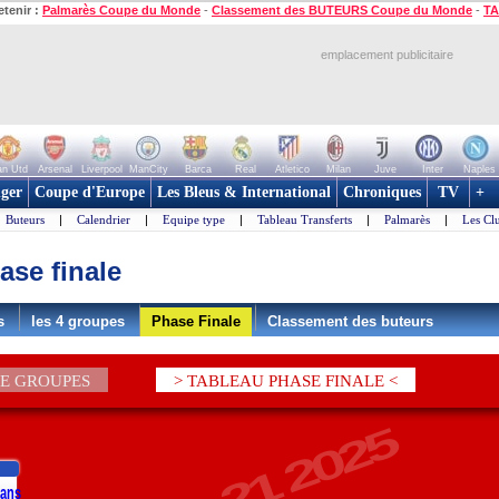
etenir :
Palmarès Coupe du Monde
-
Classement des BUTEURS Coupe du Monde
-
TA
emplacement publicitaire
n Utd
Arsenal
Liverpool
ManCity
Barca
Real
Atletico
Milan
Juve
Inter
Naples
ger
Coupe d'Europe
Les Bleus & International
Chroniques
TV
+
Buteurs
|
Calendrier
|
Equipe type
|
Tableau Transferts
|
Palmarès
|
Les Cl
ase finale
s
les 4 groupes
Phase Finale
Classement des buteurs
DE GROUPES
> TABLEAU PHASE FINALE <
1ans