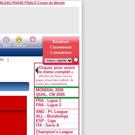
BLEAU PHASE FINALE Coupe du Monde
Résultats
Bayern
Dortmund
Classements
Calendriers
ubs
|
Cliquez pour ouvrir
le menu complet
et
afficher les liens vers les
pages résus/clas./calend. de
toutes les compétitions
MONDIAL 2026
QUAL. CM 2026
FRA - Ligue 1
FRA - Ligue 2
ANG - Pr. League
ALL - Bundesliga
ESP - Liga
ITA - Serie A
Champion's League