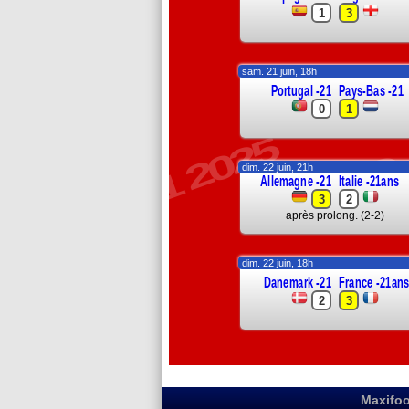
1
3
sam. 21 juin, 18h
Portugal -21
Pays-Bas -21
EURO -
0
1
EURO -21 2025
dim. 22 juin, 21h
Allemagne -21
Italie -21ans
3
2
après prolong. (2-2)
dim. 22 juin, 18h
Danemark -21
France -21an
E
2
3
Maxifoo