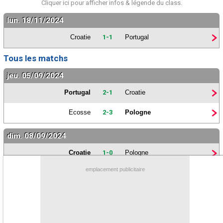
Cliquer ici pour
afficher
infos & légende du class.
Contact / Signaler un bug
lun. 18/11/2024
Recrutement Maxifoot
Croatie
1-1
Portugal
Mentions légales
Tous les matchs
site web Maxifoot.fr
jeu. 05/09/2024
Portugal
2-1
Croatie
Ecosse
2-3
Pologne
dim. 08/09/2024
Croatie
1-0
Pologne
emplacement publicitaire
Portugal
2-1
Ecosse
sam. 12/10/2024
Croatie
2-1
Ecosse