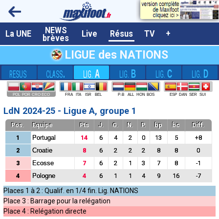
NEWS
A la UNE
La UNE
Live
Résus
TV
+
brèves
Dernières brèves
LIGUE des NATIONS
Live / Matchs en direct
.
A
B
C
D
RESUS
CLASS
LIG.
LIG.
LIG.
LIG.
Résultats et Classements
POL
POR
CRO
ECO
FRA
ITA
ISR
BEL
P-B
ALL
HON
BOS
ESP
DAN
SER
SUI
Class. buteurs européens
LdN 2024-25 - Ligue A, groupe 1
Programme TV foot
Pos.
Equipe
Pts
J.
G.
N.
P.
bp
bc
Diff.
1
Portugal
14
6
4
2
0
13
5
+8
Vidéos
2
Croatie
8
6
2
2
2
8
8
0
Sondages
3
Ecosse
7
6
2
1
3
7
8
-1
Tableau transferts L1
4
Pologne
4
6
1
1
4
9
16
-7
Places 1 à 2
: Qualif. en 1/4 fin. Lig. NATIONS
Taille de la police
Place 3
: Barrage pour la relégation
Place 4
: Relégation directe
Paramètrages / Options