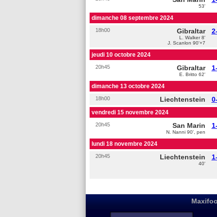
53'
dimanche 08 septembre 2024
18h00
Gibraltar
2
L. Walker 8'
J. Scanlon 90'+7
jeudi 10 octobre 2024
20h45
Gibraltar
1
E. Britto 62'
dimanche 13 octobre 2024
18h00
Liechtenstein
0
vendredi 15 novembre 2024
20h45
San Marin
1
N. Nanni 90', pen
lundi 18 novembre 2024
20h45
Liechtenstein
1
40'
Maxifoo