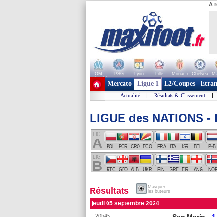
A r
OM
PSG
Lyon
Lille
Monaco
Chelsea
Ma
+ de clubs
Mercato
Ligue 1
L2/Coupes
Etran
Actualité
|
Résultats & Classement
|
LIGUE des NATIONS - Li
LIG.
A
POL
POR
CRO
ECO
FRA
ITA
ISR
BEL
P-B
LIG.
B
RTC
GEO
ALB
UKR
FIN
GRE
EIR
ANG
NO
Masquer
Résultats
les buteurs
jeudi 05 septembre 2024
20h45
San Marin
1