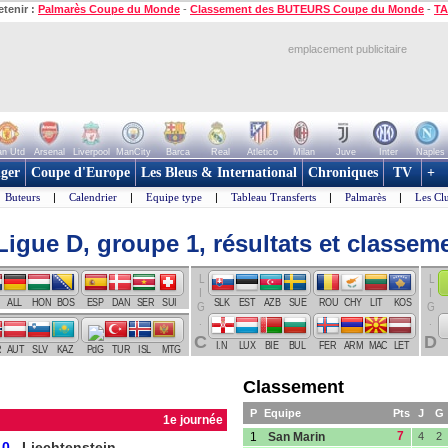
etenir :
Palmarès Coupe du Monde
-
Classement des BUTEURS Coupe du Monde
-
TA
emplacement publicitaire
n Utd
Arsenal
Liverpool
ManCity
Barca
Real
Atletico
Milan
Juve
Inter
Naples
ger
Coupe d'Europe
Les Bleus & International
Chroniques
TV
+
Buteurs
|
Calendrier
|
Equipe type
|
Tableau Transferts
|
Palmarès
|
Les Cl
gue D, groupe 1, résultats et classem
LIG.
LIG.
ALL
HON
BOS
ESP
DAN
SER
SUI
SLK
EST
AZB
SUE
ROU
CHY
LIT
KOS
C
D
I.N
LUX
BIE
BUL
FER
ARM
MAC
LET
R
AUT
SLV
KAZ
PdG
TUR
ISL
MTG
Classement
P
Equipe
Pts
J
G
1e journée
7
1
San Marin
4
2
-0
Liechtenstein