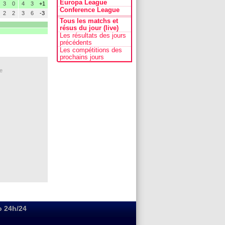
Europa League
3
0
4
3
+1
Conference League
2
2
3
6
-3
Tous les matchs et
résus du jour (live)
Les résultats des jours
précédents
Les compétitions des
prochains jours
e
o 24h/24