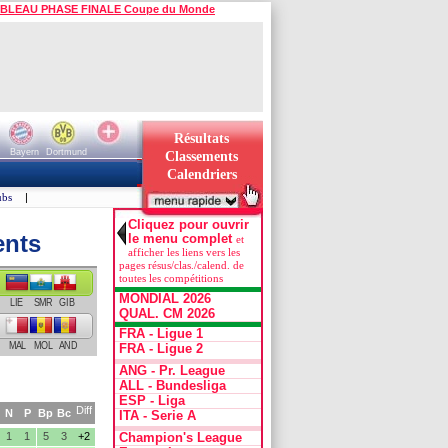
BLEAU PHASE FINALE Coupe du Monde
Résultats
Bayern
Dortmund
Classements
Calendriers
ubs
|
Cliquez pour ouvrir
ents
le menu complet
et
afficher les liens vers les
pages résus/clas./calend. de
toutes les compétitions
MONDIAL 2026
LIE
SMR
GIB
QUAL. CM 2026
FRA - Ligue 1
MAL
MOL
AND
FRA - Ligue 2
ANG - Pr. League
ALL - Bundesliga
ESP - Liga
Diff
N
P
Bp
Bc
ITA - Serie A
1
1
5
3
+2
Champion's League