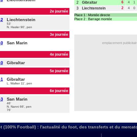
6
2
Gibraltar
4
1
2
3
Liechtenstein
4
0
2e journée
Place 1 : Montée directe
-2
Liechtenstein
Place 2 : Barrage montée
53'
N. Hasler 90', pen
3e journée
-0
San Marin
emplacement publicitair
4e journée
-0
Gibraltar
5e journée
-1
Gibraltar
L. Walker 11', pen
6e journée
-3
San Marin
46'
N. Nanni 66', pen
76'
t (100% Football) : l'actualité du foot, des transferts et du mercat