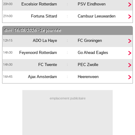
Excelsior Rotterdam
PSV Eindhoven
20h00
:
Contact / Signaler un bug
Fortuna Sittard
Cambuur Leeuwarden
21h00
:
Recrutement Maxifoot
Mentions légales
dim. 16/08/2026 - 2e journée
site web Maxifoot.fr
ADO La Haye
FC Groningen
12h15
:
Feyenoord Rotterdam
Go Ahead Eagles
14h30
:
FC Twente
PEC Zwolle
14h30
:
Ajax Amsterdam
Heerenveen
16h45
:
emplacement publicitaire