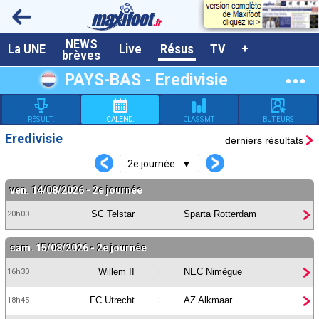
NEWS
A la UNE
La UNE
Live
Résus
TV
+
brèves
Dernières brèves
PAYS-BAS - Eredivisie
Live / Matchs en direct
RÉSULT.
CALEND.
CLASSMT
BUTEURS
Résultats et Classements
Eredivisie
derniers résultats
Class. buteurs européens
<
>
2
e journée ▼
Programme TV foot
ven. 14/08/2026 - 2e journée
Vidéos
SC Telstar
Sparta Rotterdam
20h00
:
Sondages
sam. 15/08/2026 - 2e journée
Tableau transferts L1
Willem II
NEC Nimègue
16h30
:
Taille de la police
FC Utrecht
AZ Alkmaar
18h45
:
Paramètrages / Options