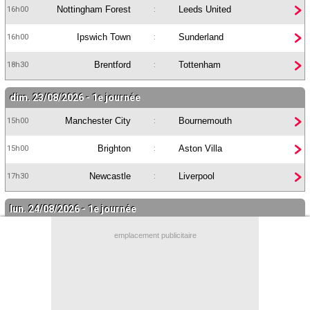
Nottingham Forest
Leeds United
16h00
:
Contact / Signaler un bug
Ipswich Town
Sunderland
16h00
:
Recrutement Maxifoot
Brentford
Tottenham
18h30
:
Mentions légales
site web Maxifoot.fr
dim. 23/08/2026 - 1e journée
Manchester City
Bournemouth
15h00
:
Brighton
Aston Villa
15h00
:
Newcastle
Liverpool
17h30
:
lun. 24/08/2026 - 1e journée
Fulham
Chelsea
21h00
:
emplacement publicitaire