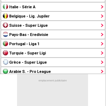
Contact / Signaler un bug
Italie - Série A
Recrutement Maxifoot
Belgique - Lig. Jupiler
Mentions légales
Suisse - Super Ligue
site web Maxifoot.fr
Pays-Bas - Eredivisie
Portugal - Liga 1
Turquie - Super Ligi
Grèce - Super Ligue
Arabie S. - Pro League
USA - Major League Soccer
emplacement publicitaire
CAN 2025
CM Clubs 2025