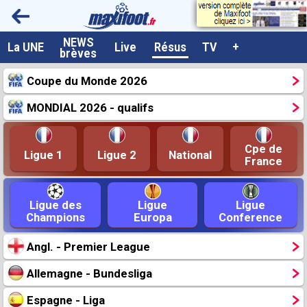
NEWS
A la UNE
La UNE
Live
Résus
TV
+
brèves
Dernières brèves
Coupe du Monde 2026
Live / Matchs en direct
MONDIAL 2026 - qualifs
Résultats et Classements
Class. buteurs européens
Cpe de
Ligue 1
Ligue 2
National
France
Programme TV foot
Vidéos
Ligue des
Ligue
Ligue
Champions
Europa
Conference
Sondages
Angl. - Premier League
Tableau transferts L1
Taille de la police
Allemagne - Bundesliga
Paramètrages / Options
Espagne - Liga