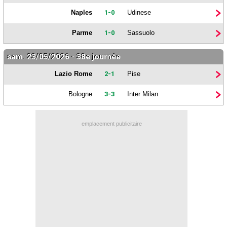
Contact / Signaler un bug
Naples
1-0
Udinese
Recrutement Maxifoot
Parme
1-0
Sassuolo
Mentions légales
sam. 23/05/2026 - 38e journée
site web Maxifoot.fr
Lazio Rome
2-1
Pise
Bologne
3-3
Inter Milan
emplacement publicitaire