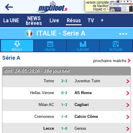
NEWS
A la UNE
La UNE
Live
Résus
TV
+
brèves
Dernières brèves
ITALIE - Serie A
Live / Matchs en direct
RÉSULT.
CALEND.
CLASSMT
BUTEURS
Résultats et Classements
Série A
prochains matchs
Class. buteurs européens
dim. 24/05/2026 - 38e journée
Programme TV foot
Torino
2-2
Juventus Turin
Vidéos
Hellas Vérone
0-2
AS Rome
Sondages
Milan AC
1-2
Cagliari
Tableau transferts L1
Cremonese
1-4
Calcio Côme
Taille de la police
Lecce
1-0
Genoa
Paramètrages / Options