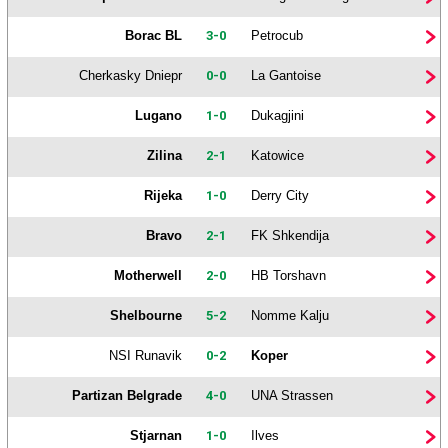
Borac BL
3-0
Petrocub
Cherkasky Dniepr
0-0
La Gantoise
Lugano
1-0
Dukagjini
Zilina
2-1
Katowice
Rijeka
1-0
Derry City
Bravo
2-1
FK Shkendija
Motherwell
2-0
HB Torshavn
Shelbourne
5-2
Nomme Kalju
NSI Runavik
0-2
Koper
Partizan Belgrade
4-0
UNA Strassen
Stjarnan
1-0
Ilves