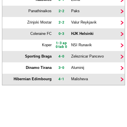
Panathinaikos
2-2
Paks
Zrinjski Mostar
2-2
Valur Reykjavik
Coleraine FC
0-3
HJK Helsinki
1-3 ap
Koper
NSI Runavik
0 tab 0
Sporting Braga
4-0
Zeleznicar Pancevo
Dinamo Tirana
3-0
Aluminij
Hibernian Edimbourg
4-1
Malisheva