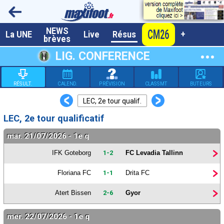
NEWS
CM26
A la UNE
La UNE
Live
Résus
+
brèves
Dernières brèves
LIG. CONFERENCE
Live / Matchs en direct
RÉSULT.
CALEND.
PRÉVISION
CLASSMT
BUTEURS
Résultats et Classements
<
>
LEC, 2e tour qualif.
Class. buteurs européens
LEC, 2e tour qualificatif
Programme TV foot
mar. 21/07/2026 - 1e q
Vidéos
IFK Goteborg
1-2
FC Levadia Tallinn
Sondages
Floriana FC
1-1
Drita FC
Tableau transferts L1
Atert Bissen
2-6
Gyor
Taille de la police
mer. 22/07/2026 - 1e q
Paramètrages / Options