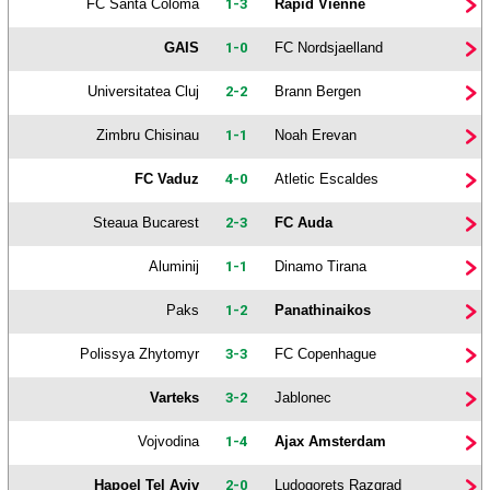
FC Santa Coloma
1-3
Rapid Vienne
GAIS
1-0
FC Nordsjaelland
Universitatea Cluj
2-2
Brann Bergen
Zimbru Chisinau
1-1
Noah Erevan
FC Vaduz
4-0
Atletic Escaldes
Steaua Bucarest
2-3
FC Auda
Aluminij
1-1
Dinamo Tirana
Paks
1-2
Panathinaikos
Polissya Zhytomyr
3-3
FC Copenhague
Varteks
3-2
Jablonec
Vojvodina
1-4
Ajax Amsterdam
Hapoel Tel Aviv
2-0
Ludogorets Razgrad