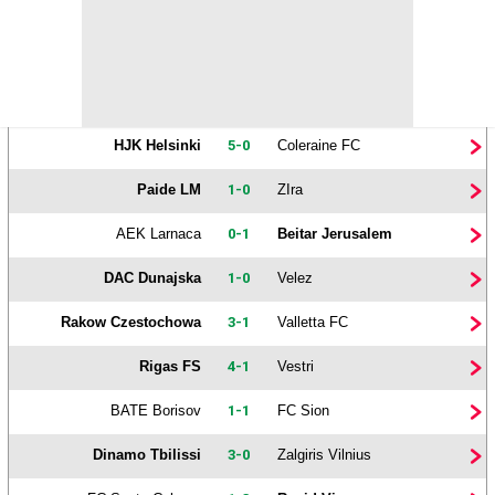
Debrecen
1-0
Pyunik Erevan
Dila Gori
0-4
Apol. Limassol
Flora Tallinn
1-0
The New Saints
HJK Helsinki
5-0
Coleraine FC
Paide LM
1-0
ZIra
AEK Larnaca
0-1
Beitar Jerusalem
DAC Dunajska
1-0
Velez
Rakow Czestochowa
3-1
Valletta FC
Rigas FS
4-1
Vestri
BATE Borisov
1-1
FC Sion
Dinamo Tbilissi
3-0
Zalgiris Vilnius