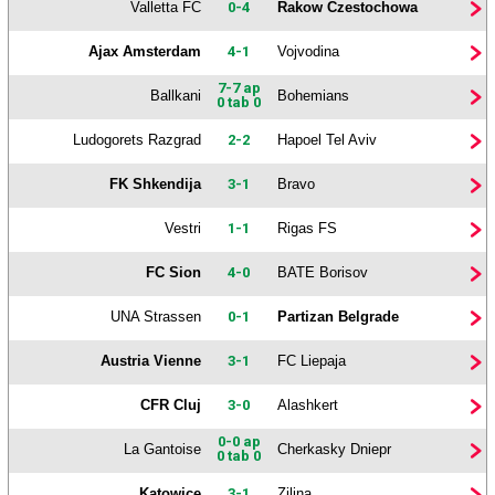
Valletta FC
0-4
Rakow Czestochowa
Ajax Amsterdam
4-1
Vojvodina
7-7 ap
Ballkani
Bohemians
0 tab 0
Ludogorets Razgrad
2-2
Hapoel Tel Aviv
FK Shkendija
3-1
Bravo
Vestri
1-1
Rigas FS
FC Sion
4-0
BATE Borisov
UNA Strassen
0-1
Partizan Belgrade
Austria Vienne
3-1
FC Liepaja
CFR Cluj
3-0
Alashkert
0-0 ap
La Gantoise
Cherkasky Dniepr
0 tab 0
Katowice
3-1
Zilina