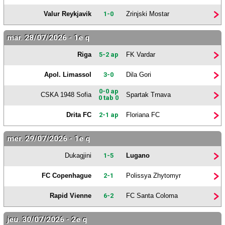
Valur Reykjavik
1-0
Zrinjski Mostar
mar. 28/07/2026 - 1e q
Riga
5-2 ap
FK Vardar
Apol. Limassol
3-0
Dila Gori
0-0 ap
CSKA 1948 Sofia
Spartak Trnava
0 tab 0
Drita FC
2-1 ap
Floriana FC
mer. 29/07/2026 - 1e q
Dukagjini
1-5
Lugano
FC Copenhague
2-1
Polissya Zhytomyr
Rapid Vienne
6-2
FC Santa Coloma
jeu. 30/07/2026 - 2e q