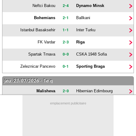
Neftci Bakou
2-4
Dynamo Minsk
Contact / Signaler un bug
Bohemians
2-1
Ballkani
Recrutement Maxifoot
Mentions légales
Istanbul Basaksehir
1-1
Inter Turku
site web Maxifoot.fr
FK Vardar
2-3
Riga
Spartak Trnava
0-0
CSKA 1948 Sofia
Zeleznicar Pancevo
0-1
Sporting Braga
jeu. 23/07/2026 - 1e q
Malisheva
2-0
Hibernian Edimbourg
Alashkert
1-1
CFR Cluj
emplacement publicitaire
FC Liepaja
0-2
Austria Vienne
Panevezys
1-1
Tobol Kustanay