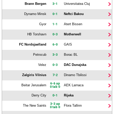
Brann Bergen
3-1
Universitatea Cluj
Dynamo Minsk
0-1
Neftci Bakou
Gyor
1-1
Atert Bissen
HB Torshavn
0-3
Motherwell
FC Nordsjaelland
6-0
GAIS
Petrocub
3-3
Borac BL
Velez
0-3
DAC Dunajska
Zalgiris Vilnius
7-2
Dinamo Tbilissi
6-6 ap
Beitar Jerusalem
AEK Larnaca
0 tab 0
Derry City
0-1
Rijeka
3-3 ap
The New Saints
Flora Tallinn
0 tab 0