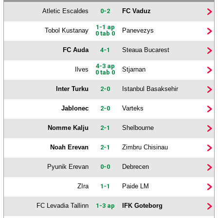
Atletic Escaldes
0-2
FC Vaduz
1-1 ap
Tobol Kustanay
Panevezys
0 tab 0
FC Auda
4-1
Steaua Bucarest
4-3 ap
Ilves
Stjarnan
0 tab 0
Inter Turku
2-0
Istanbul Basaksehir
Jablonec
2-0
Varteks
Nomme Kalju
2-1
Shelbourne
Noah Erevan
2-1
Zimbru Chisinau
Pyunik Erevan
0-0
Debrecen
ZIra
1-1
Paide LM
FC Levadia Tallinn
1-3 ap
IFK Goteborg