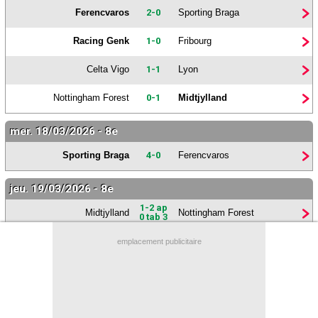
Ferencvaros
2-0
Sporting Braga
Contact / Signaler un bug
Racing Genk
1-0
Fribourg
Recrutement Maxifoot
Mentions légales
Celta Vigo
1-1
Lyon
site web Maxifoot.fr
Nottingham Forest
0-1
Midtjylland
mer. 18/03/2026 - 8e
Sporting Braga
4-0
Ferencvaros
jeu. 19/03/2026 - 8e
1-2 ap
Midtjylland
Nottingham Forest
0 tab 3
Lyon
0-2
Celta Vigo
emplacement publicitaire
Fribourg
5-1
Racing Genk
Aston Villa
2-0
Lille