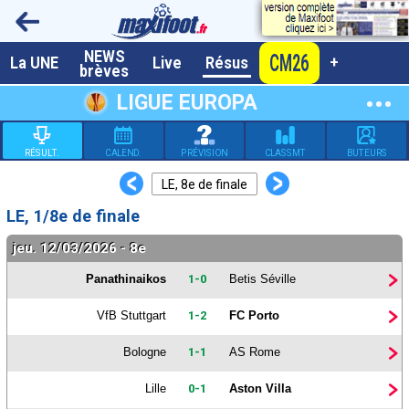
NEWS
CM26
A la UNE
La UNE
Live
Résus
+
brèves
Dernières brèves
LIGUE EUROPA
Live / Matchs en direct
RÉSULT.
CALEND.
PRÉVISION
CLASSMT
BUTEURS
Résultats et Classements
<
>
LE, 8e de finale
Class. buteurs européens
LE, 1/8e de finale
Programme TV foot
jeu. 12/03/2026 - 8e
Vidéos
Panathinaikos
1-0
Betis Séville
Sondages
VfB Stuttgart
1-2
FC Porto
Tableau transferts L1
Bologne
1-1
AS Rome
Taille de la police
Lille
0-1
Aston Villa
Paramètrages / Options