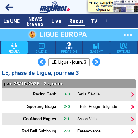
NEWS
A la UNE
La UNE
Live
Résus
TV
+
brèves
Dernières brèves
LIGUE EUROPA
Live / Matchs en direct
RÉSULT.
CALEND.
PRÉVISION
CLASSMT
BUTEURS
Résultats et Classements
<
>
LE, Ligue - journ. 3
Class. buteurs européens
LE, phase de Ligue, journée 3
Programme TV foot
jeu. 23/10/2025 - 3e journ.
Vidéos
Racing Genk
0-0
Betis Séville
Sondages
Sporting Braga
2-0
Etoile Rouge Belgrade
Tableau transferts L1
Go Ahead Eagles
2-1
Aston Villa
Taille de la police
Red Bull Salzbourg
2-3
Ferencvaros
Paramètrages / Options