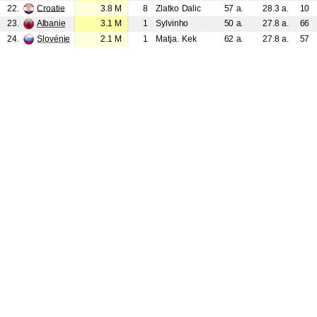
22.
Croatie
3.8 M
8
Zlatko Dalic
57 a.
28.3 a.
10
23.
Albanie
3.1 M
1
Sylvinho
50 a.
27.8 a.
66
24.
Slovénie
2.1 M
1
Matja. Kek
62 a.
27.8 a.
57