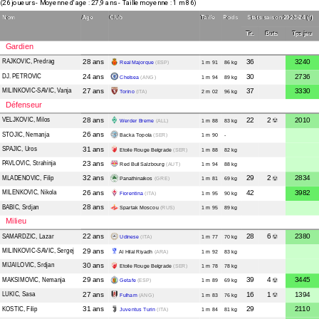
(26 joueurs - Moyenne d'age : 27,9 ans - Taille moyenne : 1 m 86)
Nom
Age
Club
Taille
Poids
Stats saison 2023-24 (*)
Tit.
Buts
Tps jeu
Gardien
RAJKOVIC
, Predrag
28 ans
36
3240
Real Majorque
(ESP)
1 m 91
86 kg
DJ. PETROVIC
24 ans
30
2736
Chelsea
(ANG)
1 m 94
89 kg
MILINKOVIC-SAVIC
, Vanja
27 ans
37
3330
Torino
(ITA)
2 m 02
96 kg
Défenseur
VELJKOVIC
, Milos
28 ans
22
2
2010
Werder Breme
(ALL)
1 m 88
83 kg
STOJIC
, Nemanja
26 ans
Backa Topola
(SER)
1 m 90
-
SPAJIC
, Uros
31 ans
Etoile Rouge Belgrade
(SER)
1 m 88
82 kg
PAVLOVIC
, Strahinja
23 ans
Red Bull Salzbourg
(AUT)
1 m 94
88 kg
MLADENOVIC
, Filip
32 ans
29
2
2834
Panathinaikos
(GRE)
1 m 81
69 kg
MILENKOVIC
, Nikola
26 ans
42
3982
Fiorentina
(ITA)
1 m 95
90 kg
BABIC
, Srdjan
28 ans
Spartak Moscou
(RUS)
1 m 95
89 kg
Milieu
SAMARDZIC
, Lazar
22 ans
28
6
2380
Udinese
(ITA)
1 m 77
70 kg
MILINKOVIC-SAVIC
, Sergej
29 ans
Al Hilal Riyadh
(ARA)
1 m 92
83 kg
MIJAILOVIC
, Srdjan
30 ans
Etoile Rouge Belgrade
(SER)
1 m 78
78 kg
MAKSIMOVIC
, Nemanja
29 ans
39
4
3445
Getafe
(ESP)
1 m 89
69 kg
LUKIC
, Sasa
27 ans
16
1
1394
Fulham
(ANG)
1 m 83
76 kg
KOSTIC
, Filip
31 ans
29
2110
Juventus Turin
(ITA)
1 m 84
81 kg