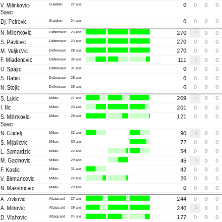
V. Milinkovic-
Gardien
27 ans
0
0
0
0
Savic
Dj. Petrovic
Gardien
24 ans
0
0
0
0
N. Milenkovic
Défenseur
26 ans
270
1
0
0
S. Pavlovic
Défenseur
23 ans
270
0
0
0
M. Veljkovic
Défenseur
28 ans
270
0
0
0
F. Mladenovic
Défenseur
32 ans
111
1
0
0
U. Spajic
Défenseur
31 ans
0
0
0
0
S. Babic
Défenseur
28 ans
0
0
0
0
N. Stojic
Défenseur
26 ans
0
0
0
0
S. Lukic
Milieu
27 ans
209
1
0
0
I. Ilic
Milieu
23 ans
201
0
0
0
S. Milinkovic-
Milieu
29 ans
121
0
0
0
Savic
N. Gudelj
Milieu
32 ans
90
1
0
0
S. Mijailovic
Milieu
30 ans
72
0
0
0
L. Samardzic
Milieu
22 ans
54
0
0
0
M. Gacinovic
Milieu
29 ans
45
1
0
0
F. Kostic
Milieu
31 ans
42
0
0
0
V. Birmancevic
Milieu
26 ans
26
0
0
0
N. Maksimovic
Milieu
29 ans
0
0
0
0
A. Zivkovic
Attaquant
27 ans
244
0
0
0
A. Mitrovic
Attaquant
29 ans
240
1
0
0
D. Vlahovic
Attaquant
24 ans
177
0
0
0