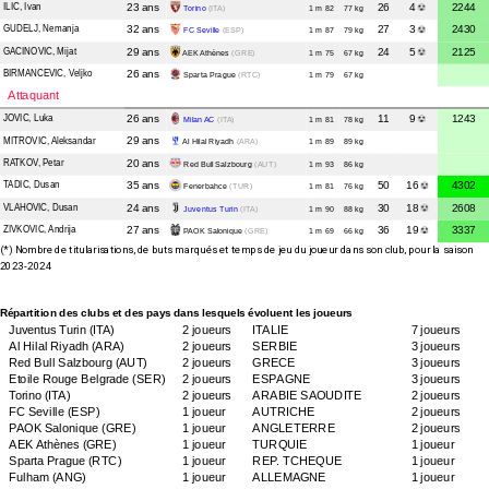
ILIC
, Ivan
23 ans
26
4
2244
Torino
(ITA)
1 m 82
77 kg
GUDELJ
, Nemanja
32 ans
27
3
2430
FC Seville
(ESP)
1 m 87
79 kg
GACINOVIC
, Mijat
29 ans
24
5
2125
AEK Athènes
(GRE)
1 m 75
67 kg
BIRMANCEVIC
, Veljko
26 ans
Sparta Prague
(RTC)
1 m 79
67 kg
Attaquant
JOVIC
, Luka
26 ans
11
9
1243
Milan AC
(ITA)
1 m 81
78 kg
MITROVIC
, Aleksandar
29 ans
Al Hilal Riyadh
(ARA)
1 m 89
89 kg
RATKOV
, Petar
20 ans
Red Bull Salzbourg
(AUT)
1 m 93
86 kg
TADIC
, Dusan
35 ans
50
16
4302
Fenerbahce
(TUR)
1 m 81
76 kg
VLAHOVIC
, Dusan
24 ans
30
18
2608
Juventus Turin
(ITA)
1 m 90
88 kg
ZIVKOVIC
, Andrija
27 ans
36
19
3337
PAOK Salonique
(GRE)
1 m 69
66 kg
(*) Nombre de titularisations, de buts marqués et temps de jeu du joueur dans son club, pour la saison
2023-2024
Répartition des clubs et des pays dans lesquels évoluent les joueurs
Juventus Turin
(ITA)
2 joueurs
ITALIE
7 joueurs
Al Hilal Riyadh
(ARA)
2 joueurs
SERBIE
3 joueurs
Red Bull Salzbourg
(AUT)
2 joueurs
GRECE
3 joueurs
Etoile Rouge Belgrade
(SER)
2 joueurs
ESPAGNE
3 joueurs
Torino
(ITA)
2 joueurs
ARABIE SAOUDITE
2 joueurs
FC Seville
(ESP)
1 joueur
AUTRICHE
2 joueurs
PAOK Salonique
(GRE)
1 joueur
ANGLETERRE
2 joueurs
AEK Athènes
(GRE)
1 joueur
TURQUIE
1 joueur
Sparta Prague
(RTC)
1 joueur
REP. TCHEQUE
1 joueur
Fulham
(ANG)
1 joueur
ALLEMAGNE
1 joueur