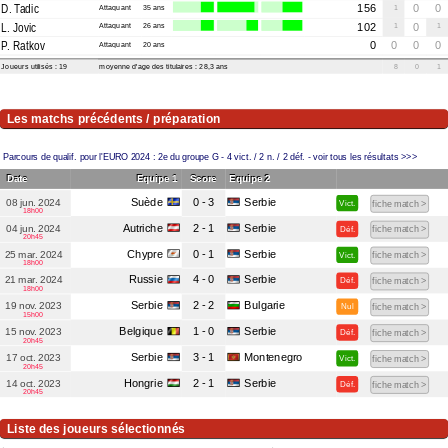
D. Tadic
Attaquant
35 ans
156
1
0
0
L. Jovic
Attaquant
26 ans
102
1
0
1
P. Ratkov
Attaquant
20 ans
0
0
0
0
Joueurs utilisés : 19
moyenne d'age des titulaires : 28,3 ans
8
0
1
Les matchs précédents / préparation
Parcours de qualif. pour l'EURO 2024 :
2e du groupe G
- 4 vict. / 2 n. / 2 déf. - voir tous les résultats >>>
Date
Equipe 1
Score
Equipe 2
Suède
0 - 3
Serbie
08 jun. 2024
Vict.
fiche match >
18h00
Autriche
2 - 1
Serbie
04 jun. 2024
Déf.
fiche match >
20h45
Chypre
0 - 1
Serbie
25 mar. 2024
Vict.
fiche match >
18h00
Russie
4 - 0
Serbie
21 mar. 2024
Déf.
fiche match >
18h00
Serbie
2 - 2
Bulgarie
19 nov. 2023
Nul
fiche match >
15h00
Belgique
1 - 0
Serbie
15 nov. 2023
Déf.
fiche match >
20h45
Serbie
3 - 1
Montenegro
17 oct. 2023
Vict.
fiche match >
20h45
Hongrie
2 - 1
Serbie
14 oct. 2023
Déf.
fiche match >
20h45
Liste des joueurs sélectionnés