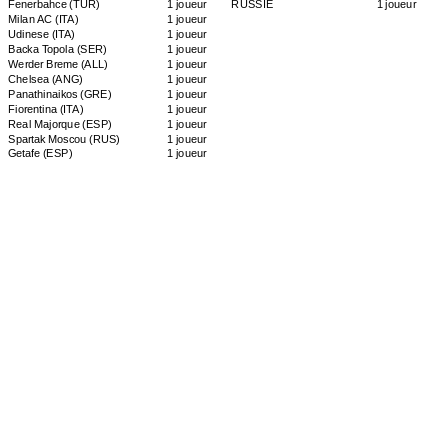
Fenerbahce
(TUR)
1 joueur
RUSSIE
1 joueur
Milan AC
(ITA)
1 joueur
Udinese
(ITA)
1 joueur
Backa Topola
(SER)
1 joueur
Werder Breme
(ALL)
1 joueur
Chelsea
(ANG)
1 joueur
Panathinaikos
(GRE)
1 joueur
Fiorentina
(ITA)
1 joueur
Real Majorque
(ESP)
1 joueur
Spartak Moscou
(RUS)
1 joueur
Getafe
(ESP)
1 joueur