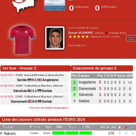
0
0
Contact / Signaler un bug
finale jouée
EURO gagné
historique des résultats
comparer les équipes >>>
Recrutement Maxifoot
Joueur vedette de l'équipe :
Mentions légales
Dusan VLAHOVIC
(24 ans,
Juventus Turin)
Attaquant,
30 sél.
,
13 buts
voir sa
site web Maxifoot.fr
fiche
...
lire la suite >>>
1er tour - Groupe C
Classement du groupe C
16-06-2024
21h00
Arena AufSchalke, à Gelsenkirchen
Pos
Equipe
Pts
J
G
N
P
bp
bc
Diff
Serbie
0-1
Angleterre
Angleterre
5
1
3
1
2
0
2
1
+1
20-06-2024
15h00
Fußball Arena München, à Munich
Danemark
3
2
3
0
3
0
2
2
0
Slovénie
1-1
Serbie
Slovénie
3
3
3
0
3
0
2
2
0
25-06-2024
21h00
Fußball Arena München, à Munich
Serbie
2
4
3
0
2
1
1
2
-1
Danemark
0-0
Serbie
Voir tous les matchs du groupe C
Liste des joueurs utilisés pendant l'EURO 2024
Joueur
Poste
Age
ANG
SLV
DAN
temps jeu
P. Rajkovic
Gardien
28 ans
270
0
0
0