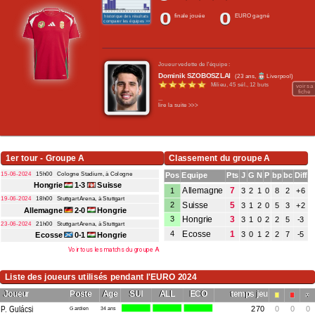
0
0
Contact / Signaler un bug
finale jouée
EURO gagné
historique des résultats
comparer les équipes >>>
Recrutement Maxifoot
Joueur vedette de l'équipe :
Mentions légales
Dominik SZOBOSZLAI
(23 ans,
Liverpool)
Milieu,
45 sél.
,
12 buts
voir sa
site web Maxifoot.fr
fiche
...
lire la suite >>>
1er tour - Groupe A
Classement du groupe A
15-06-2024
15h00
Cologne Stadium, à Cologne
Pos
Equipe
Pts
J
G
N
P
bp
bc
Diff
Hongrie
1-3
Suisse
Allemagne
7
1
3
2
1
0
8
2
+6
19-06-2024
18h00
Stuttgart Arena, à Stuttgart
Suisse
5
2
3
1
2
0
5
3
+2
Allemagne
2-0
Hongrie
Hongrie
3
3
3
1
0
2
2
5
-3
23-06-2024
21h00
Stuttgart Arena, à Stuttgart
Ecosse
1
4
3
0
1
2
2
7
-5
Ecosse
0-1
Hongrie
Voir tous les matchs du groupe A
Liste des joueurs utilisés pendant l'EURO 2024
Joueur
Poste
Age
SUI
ALL
ECO
temps jeu
P. Gulácsi
Gardien
34 ans
270
0
0
0