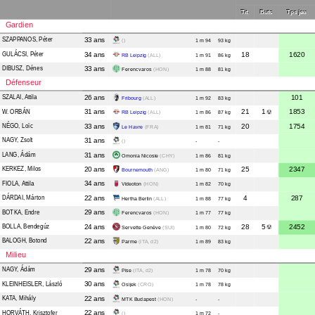
Tit.
Buts
Tps jeu
Gardien
SZAPPANOS
, Péter
33 ans
()
1 m 94
93 kg
GULÁCSI
, Péter
34 ans
18
1620
RB Leipzig
(ALL)
1 m 91
86 kg
DIBUSZ
, Dénes
33 ans
Ferencvaros
(HON)
1 m 88
81 kg
Défenseur
SZALAI
, Attila
26 ans
101
Fribourg
(ALL)
1 m 92
83 kg
W. ORBÁN
31 ans
21
1
1853
RB Leipzig
(ALL)
1 m 86
87 kg
NÉGO
, Loïc
33 ans
20
1754
Le Havre
(FRA)
1 m 81
71 kg
NAGY
, Zsolt
31 ans
()
-
-
LANG
, Ádám
31 ans
Omonia Nicosie
(CHY)
1 m 86
81 kg
KERKEZ
, Milos
20 ans
25
2347
Bournemouth
(ANG)
1 m 80
71 kg
FIOLA
, Attila
34 ans
Videoton
(HON)
1 m 82
70 kg
DÁRDAI
, Márton
22 ans
4
287
Hertha Berlin
(ALL)
1 m 88
77 kg
BOTKA
, Endre
29 ans
Ferencvaros
(HON)
1 m 77
77 kg
BOLLA
, Bendegúz
24 ans
28
5
2452
Servette Genève
(SUI)
1 m 80
72 kg
BALOGH
, Botond
22 ans
Parme
(ITA, d2)
1 m 89
83 kg
Milieu
NAGY
, Ádám
29 ans
Pise
(ITA, d2)
1 m 78
70 kg
KLEINHEISLER
, László
30 ans
Osijek
(CRO)
1 m 78
78 kg
KATA
, Mihály
22 ans
MTK Budapest
(HON)
-
-
HORVÁTH
, Krisztofer
22 ans
()
1 m 72
-