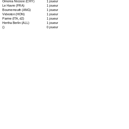
Omonia Nicosie
(CHY)
1 joueur
Le Havre
(FRA)
1 joueur
Bournemouth
(ANG)
1 joueur
Videoton
(HON)
1 joueur
Parme
(ITA, d2)
1 joueur
Hertha Berlin
(ALL)
1 joueur
()
0 joueur