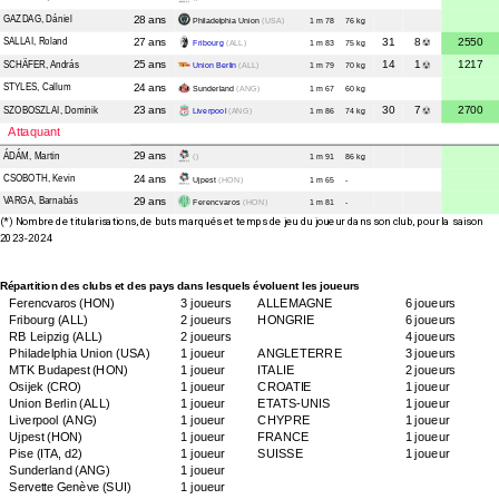
GAZDAG
, Dániel
28 ans
Philadelphia Union
(USA)
1 m 78
76 kg
SALLAI
, Roland
27 ans
31
8
2550
Fribourg
(ALL)
1 m 83
75 kg
SCHÄFER
, András
25 ans
14
1
1217
Union Berlin
(ALL)
1 m 79
70 kg
STYLES
, Callum
24 ans
Sunderland
(ANG)
1 m 67
60 kg
SZOBOSZLAI
, Dominik
23 ans
30
7
2700
Liverpool
(ANG)
1 m 86
74 kg
Attaquant
ÁDÁM
, Martin
29 ans
()
1 m 91
86 kg
CSOBOTH
, Kevin
24 ans
Ujpest
(HON)
1 m 65
-
VARGA
, Barnabás
29 ans
Ferencvaros
(HON)
1 m 81
-
(*) Nombre de titularisations, de buts marqués et temps de jeu du joueur dans son club, pour la saison
2023-2024
Répartition des clubs et des pays dans lesquels évoluent les joueurs
Ferencvaros
(HON)
3 joueurs
ALLEMAGNE
6 joueurs
Fribourg
(ALL)
2 joueurs
HONGRIE
6 joueurs
RB Leipzig
(ALL)
2 joueurs
4 joueurs
Philadelphia Union
(USA)
1 joueur
ANGLETERRE
3 joueurs
MTK Budapest
(HON)
1 joueur
ITALIE
2 joueurs
Osijek
(CRO)
1 joueur
CROATIE
1 joueur
Union Berlin
(ALL)
1 joueur
ETATS-UNIS
1 joueur
Liverpool
(ANG)
1 joueur
CHYPRE
1 joueur
Ujpest
(HON)
1 joueur
FRANCE
1 joueur
Pise
(ITA, d2)
1 joueur
SUISSE
1 joueur
Sunderland
(ANG)
1 joueur
Servette Genève
(SUI)
1 joueur