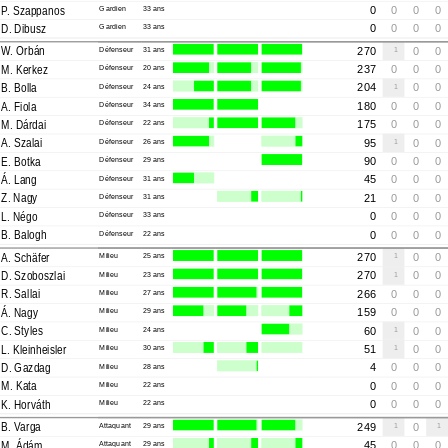
P. Szappanos
Gardien
33 ans
0
0
0
0
D. Dibusz
Gardien
33 ans
0
0
0
0
W. Orbán
Défenseur
31 ans
270
1
0
0
M. Kerkez
Défenseur
20 ans
237
0
0
0
B. Bolla
Défenseur
24 ans
204
1
0
0
A. Fiola
Défenseur
34 ans
180
0
0
0
M. Dárdai
Défenseur
22 ans
175
0
0
0
A. Szalai
Défenseur
26 ans
95
1
0
0
E. Botka
Défenseur
29 ans
90
0
0
0
Á. Lang
Défenseur
31 ans
45
0
0
0
Z. Nagy
Défenseur
31 ans
21
0
0
0
L. Négo
Défenseur
33 ans
0
0
0
0
B. Balogh
Défenseur
22 ans
0
0
0
0
A. Schäfer
Milieu
25 ans
270
1
0
0
D. Szoboszlai
Milieu
23 ans
270
1
0
0
R. Sallai
Milieu
27 ans
266
0
0
0
Á. Nagy
Milieu
29 ans
159
0
0
0
C. Styles
Milieu
24 ans
60
1
0
0
L. Kleinheisler
Milieu
30 ans
51
1
0
0
D. Gazdag
Milieu
28 ans
4
0
0
0
M. Kata
Milieu
22 ans
0
0
0
0
K. Horváth
Milieu
22 ans
0
0
0
0
B. Varga
Attaquant
29 ans
249
1
0
1
M. Ádám
Attaquant
29 ans
45
0
0
0