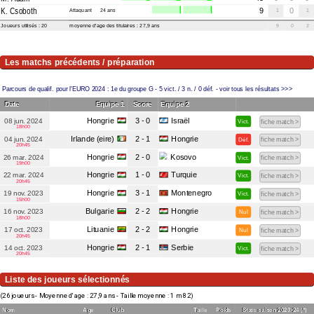
K. Csoboth
Attaquant
24 ans
9
1
0
1
Joueurs utilisés : 20
moyenne d'age des titulaires : 27,9 ans
9
0
2
Les matchs précédents / préparation
Parcours de qualif. pour l'EURO 2024 :
1e du groupe G
- 5 vict. / 3 n. / 0 déf. - voir tous les résultats >>>
Date
Equipe 1
Score
Equipe 2
Hongrie
3 - 0
Israël
08 jun. 2024
Vict.
fiche match >
18h00
Irlande (eire)
2 - 1
Hongrie
04 jun. 2024
Déf.
fiche match >
20h45
Hongrie
2 - 0
Kosovo
26 mar. 2024
Vict.
fiche match >
19h00
Hongrie
1 - 0
Turquie
22 mar. 2024
Vict.
fiche match >
20h45
Hongrie
3 - 1
Montenegro
19 nov. 2023
Vict.
fiche match >
15h00
Bulgarie
2 - 2
Hongrie
16 nov. 2023
Nul
fiche match >
18h00
Lituanie
2 - 2
Hongrie
17 oct. 2023
Nul
fiche match >
20h45
Hongrie
2 - 1
Serbie
14 oct. 2023
Vict.
fiche match >
20h45
Liste des joueurs sélectionnés
(26 joueurs - Moyenne d'age : 27,9 ans - Taille moyenne : 1 m 82)
Nom
Age
Club
Taille
Poids
Stats saison 2023-24 (*)