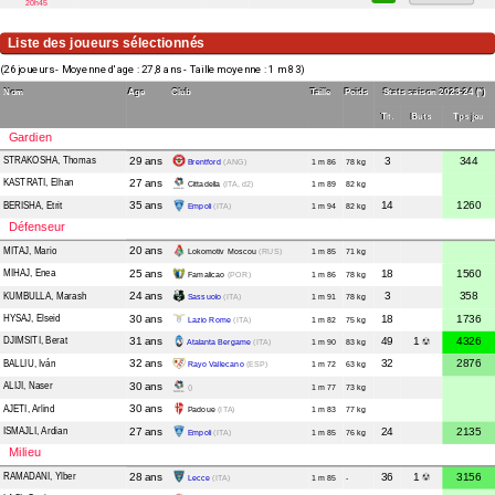
20h45
Liste des joueurs sélectionnés
(26 joueurs - Moyenne d'age : 27,8 ans - Taille moyenne : 1 m 83)
Nom
Age
Club
Taille
Poids
Stats saison 2023-24 (*)
Tit.
Buts
Tps jeu
Gardien
STRAKOSHA
, Thomas
29 ans
3
344
Brentford
(ANG)
1 m 86
78 kg
KASTRATI
, Elhan
27 ans
Cittadella
(ITA, d2)
1 m 89
82 kg
BERISHA
, Etrit
35 ans
14
1260
Empoli
(ITA)
1 m 94
82 kg
Défenseur
MITAJ
, Mario
20 ans
Lokomotiv Moscou
(RUS)
1 m 85
71 kg
MIHAJ
, Enea
25 ans
18
1560
Famalicao
(POR)
1 m 86
78 kg
KUMBULLA
, Marash
24 ans
3
358
Sassuolo
(ITA)
1 m 91
78 kg
HYSAJ
, Elseid
30 ans
18
1736
Lazio Rome
(ITA)
1 m 82
75 kg
DJIMSITI
, Berat
31 ans
49
1
4326
Atalanta Bergame
(ITA)
1 m 90
83 kg
BALLIU
, Iván
32 ans
32
2876
Rayo Vallecano
(ESP)
1 m 72
63 kg
ALIJI
, Naser
30 ans
()
1 m 77
73 kg
AJETI
, Arlind
30 ans
Padoue
(ITA)
1 m 83
77 kg
ISMAJLI
, Ardian
27 ans
24
2135
Empoli
(ITA)
1 m 85
76 kg
Milieu
RAMADANI
, Ylber
28 ans
36
1
3156
Lecce
(ITA)
1 m 85
-