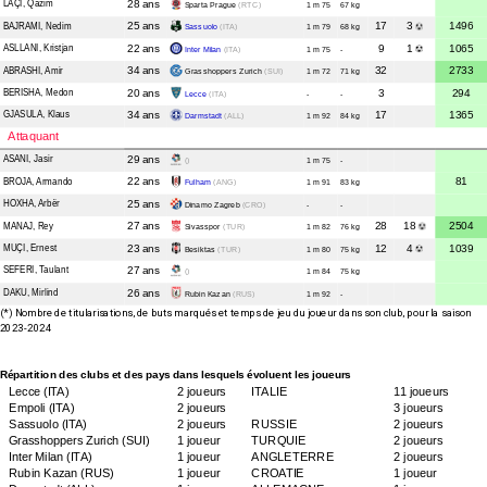
LAÇI
, Qazim
28 ans
Sparta Prague
(RTC)
1 m 75
67 kg
BAJRAMI
, Nedim
25 ans
17
3
1496
Sassuolo
(ITA)
1 m 79
68 kg
ASLLANI
, Kristjan
22 ans
9
1
1065
Inter Milan
(ITA)
1 m 75
-
ABRASHI
, Amir
34 ans
32
2733
Grasshoppers Zurich
(SUI)
1 m 72
71 kg
BERISHA
, Medon
20 ans
3
294
Lecce
(ITA)
-
-
GJASULA
, Klaus
34 ans
17
1365
Darmstadt
(ALL)
1 m 92
84 kg
Attaquant
ASANI
, Jasir
29 ans
()
1 m 75
-
BROJA
, Armando
22 ans
81
Fulham
(ANG)
1 m 91
83 kg
HOXHA
, Arbër
25 ans
Dinamo Zagreb
(CRO)
-
-
MANAJ
, Rey
27 ans
28
18
2504
Sivasspor
(TUR)
1 m 82
76 kg
MUÇI
, Ernest
23 ans
12
4
1039
Besiktas
(TUR)
1 m 80
75 kg
SEFERI
, Taulant
27 ans
()
1 m 84
75 kg
DAKU
, Mirlind
26 ans
Rubin Kazan
(RUS)
1 m 92
-
(*) Nombre de titularisations, de buts marqués et temps de jeu du joueur dans son club, pour la saison
2023-2024
Répartition des clubs et des pays dans lesquels évoluent les joueurs
Lecce
(ITA)
2 joueurs
ITALIE
11 joueurs
Empoli
(ITA)
2 joueurs
3 joueurs
Sassuolo
(ITA)
2 joueurs
RUSSIE
2 joueurs
Grasshoppers Zurich
(SUI)
1 joueur
TURQUIE
2 joueurs
Inter Milan
(ITA)
1 joueur
ANGLETERRE
2 joueurs
Rubin Kazan
(RUS)
1 joueur
CROATIE
1 joueur