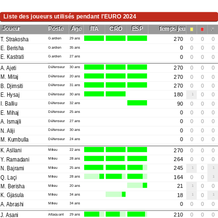
Liste des joueurs utilisés pendant l'EURO 2024
Joueur
Poste
Age
ITA
CRO
ESP
temps jeu
T. Strakosha
Gardien
29 ans
270
0
0
0
E. Berisha
Gardien
35 ans
0
0
0
0
E. Kastrati
Gardien
27 ans
0
0
0
0
A. Ajeti
Défenseur
30 ans
270
0
0
0
M. Mitaj
Défenseur
20 ans
270
0
0
0
B. Djimsiti
Défenseur
31 ans
270
0
0
0
E. Hysaj
Défenseur
30 ans
180
1
0
0
I. Balliu
Défenseur
32 ans
90
0
0
0
E. Mihaj
Défenseur
25 ans
0
0
0
0
A. Ismajli
Défenseur
27 ans
0
0
0
0
N. Aliji
Défenseur
30 ans
0
0
0
0
M. Kumbulla
Défenseur
24 ans
0
0
0
0
K. Asllani
Milieu
22 ans
270
0
0
0
Y. Ramadani
Milieu
28 ans
264
0
0
0
N. Bajrami
Milieu
25 ans
245
1
0
1
Q. Laçi
Milieu
28 ans
164
0
0
1
M. Berisha
Milieu
20 ans
21
1
0
0
K. Gjasula
Milieu
34 ans
18
1
0
1
A. Abrashi
Milieu
34 ans
0
0
0
0
J. Asani
Attaquant
29 ans
210
0
0
0