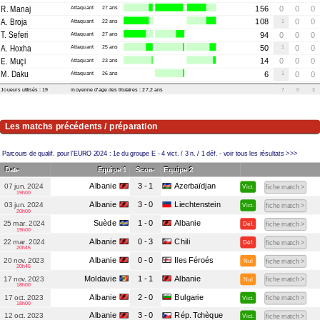
R. Manaj
Attaquant
27 ans
156
0
0
0
A. Broja
Attaquant
22 ans
108
1
0
0
T. Seferi
Attaquant
27 ans
94
0
0
0
A. Hoxha
Attaquant
25 ans
50
1
0
0
E. Muçi
Attaquant
23 ans
14
0
0
0
M. Daku
Attaquant
26 ans
6
1
0
0
Joueurs utilisés : 19
moyenne d'age des titulaires : 27,2 ans
7
0
3
Les matchs précédents / préparation
Parcours de qualif. pour l'EURO 2024 :
1e du groupe E
- 4 vict. / 3 n. / 1 déf. - voir tous les résultats >>>
Date
Equipe 1
Score
Equipe 2
Albanie
3 - 1
Azerbaïdjan
07 jun. 2024
Vict.
fiche match >
19h00
Albanie
3 - 0
Liechtenstein
03 jun. 2024
Vict.
fiche match >
20h00
Suède
1 - 0
Albanie
25 mar. 2024
Déf.
fiche match >
19h00
Albanie
0 - 3
Chili
22 mar. 2024
Déf.
fiche match >
20h45
Albanie
0 - 0
Iles Féroés
20 nov. 2023
Nul
fiche match >
20h45
Moldavie
1 - 1
Albanie
17 nov. 2023
Nul
fiche match >
18h00
Albanie
2 - 0
Bulgarie
17 oct. 2023
Vict.
fiche match >
18h00
Albanie
3 - 0
Rép. Tchèque
12 oct. 2023
Vict.
fiche match >