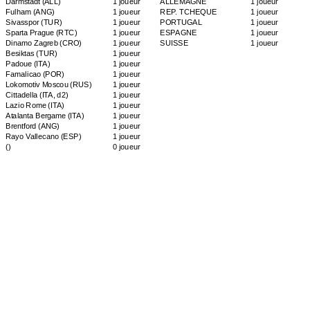
Darmstadt
(ALL)
1 joueur
ALLEMAGNE
1 joueur
Fulham
(ANG)
1 joueur
REP. TCHEQUE
1 joueur
Sivasspor
(TUR)
1 joueur
PORTUGAL
1 joueur
Sparta Prague
(RTC)
1 joueur
ESPAGNE
1 joueur
Dinamo Zagreb
(CRO)
1 joueur
SUISSE
1 joueur
Besiktas
(TUR)
1 joueur
Padoue
(ITA)
1 joueur
Famalicao
(POR)
1 joueur
Lokomotiv Moscou
(RUS)
1 joueur
Cittadella
(ITA, d2)
1 joueur
Lazio Rome
(ITA)
1 joueur
Atalanta Bergame
(ITA)
1 joueur
Brentford
(ANG)
1 joueur
Rayo Vallecano
(ESP)
1 joueur
()
0 joueur