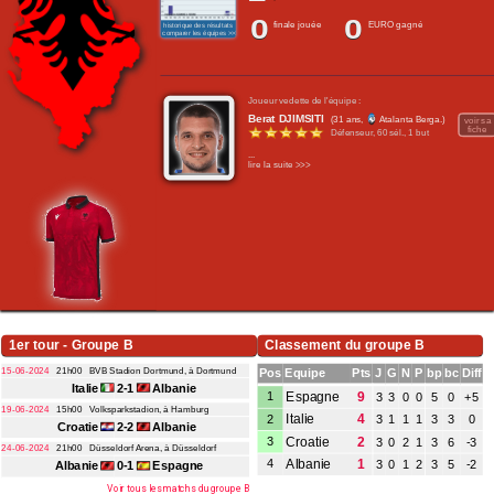
0
0
Contact / Signaler un bug
finale jouée
EURO gagné
historique des résultats
comparer les équipes >>>
Recrutement Maxifoot
Joueur vedette de l'équipe :
Mentions légales
Berat DJIMSITI
(31 ans,
Atalanta Berga.)
voir sa
fiche
Défenseur,
60 sél.
,
1 but
site web Maxifoot.fr
...
lire la suite >>>
1er tour - Groupe B
Classement du groupe B
15-06-2024
21h00
BVB Stadion Dortmund, à Dortmund
Pos
Equipe
Pts
J
G
N
P
bp
bc
Diff
Italie
2-1
Albanie
Espagne
9
1
3
3
0
0
5
0
+5
19-06-2024
15h00
Volksparkstadion, à Hamburg
Italie
4
2
3
1
1
1
3
3
0
Croatie
2-2
Albanie
Croatie
2
3
3
0
2
1
3
6
-3
24-06-2024
21h00
Düsseldorf Arena, à Düsseldorf
Albanie
1
4
3
0
1
2
3
5
-2
Albanie
0-1
Espagne
Voir tous les matchs du groupe B