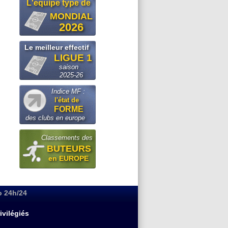
L'equipe type de
MONDIAL
2026
Le meilleur effectif
LIGUE 1
saison
2025-26
Indice MF :
l'état de
FORME
des clubs en europe
Classements des
BUTEURS
en EUROPE
o 24h/24
ivilégiés