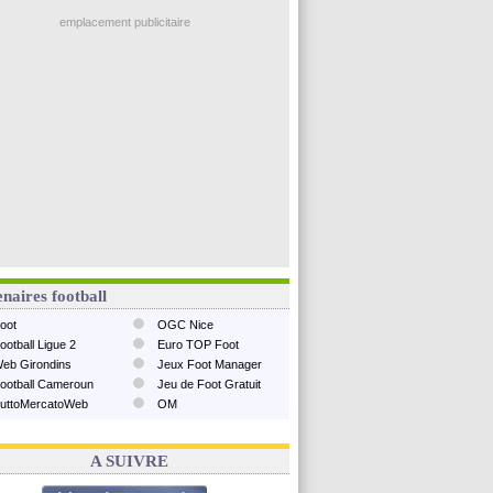
emplacement publicitaire
naires football
oot
OGC Nice
ootball Ligue 2
Euro TOP Foot
eb Girondins
Jeux Foot Manager
ootball Cameroun
Jeu de Foot Gratuit
uttoMercatoWeb
OM
A SUIVRE