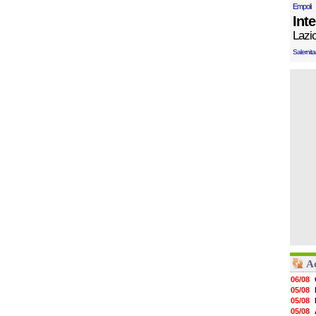
Empoli
Int
Lazi
Salernit
Ac
06/08
05/08
05/08
05/08