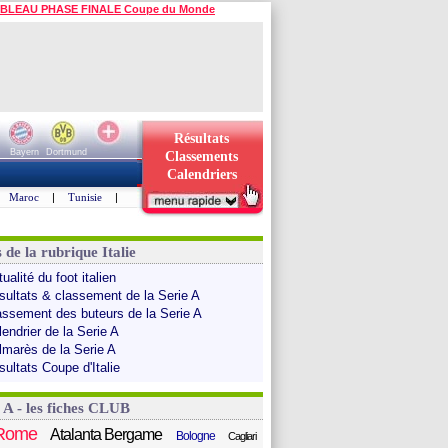
BLEAU PHASE FINALE Coupe du Monde
Résultats
Bayern
Dortmund
Classements
Calendriers
Maroc
|
Tunisie
|
 de la rubrique Italie
ualité du foot italien
sultats & classement de la Serie A
assement des buteurs de la Serie A
endrier de la Serie A
lmarès de la Serie A
sultats Coupe d'Italie
 A - les fiches CLUB
Rome
Atalanta Bergame
Bologne
Cagliari