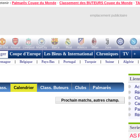
etenir :
Palmarès Coupe du Monde
-
Classement des BUTEURS Coupe du Monde
-
TA
emplacement publicitaire
n Utd
Arsenal
Liverpool
ManCity
Barca
Real
Atletico
Milan
Juve
Inter
Naples
ger
Coupe d'Europe
Les Bleus & International
Chroniques
TV
+
lemagne
|
Belgique
|
Pays-Bas
|
Portugal
|
Turquie
|
Suisse
|
Algérie
|
Liens
Act
ass.
Calendrier
Class. Buteurs
Clubs
Palmarès
Ré
Cl
Prochain matchs, autres champ.
Cal
Pa
Ré
Serie
AS 