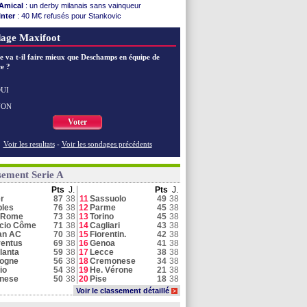
Amical
: un derby milanais sans vainqueur
Inter
: 40 M€ refusés pour Stankovic
Juve
: Buffon vote Vicario
age Maxifoot
Schalke
: Lindstrøm reste à Naples
Naples
: De Bruyne devrait finalement rester
e va t-il faire mieux que Deschamps en équipe de
Al Ittihad
: une offre de l'Inter pour Diaby
e ?
Côme
: des abonnements bientôt retirés ?
Juve
: le soulagement de Kolo Muani
Parme
: Cuesta évoque le cas Suzuki
UI
Naples
: Miami réactive la piste De Bruyne
NON
Parme
: le PSG a offert 33 M€ pour Suzuki !
Voter
Voir toutes les brèves
Voir les resultats
-
Voir les sondages précédents
sement Serie A
Pts
J.
Pts
J.
er
87
38
11
Sassuolo
49
38
les
76
38
12
Parme
45
38
 Rome
73
38
13
Torino
45
38
cio Côme
71
38
14
Cagliari
43
38
an AC
70
38
15
Fiorentin.
42
38
entus
69
38
16
Genoa
41
38
lanta
59
38
17
Lecce
38
38
logne
56
38
18
Cremonese
34
38
io
54
38
19
He. Vérone
21
38
inese
50
38
20
Pise
18
38
Voir le classement détaillé
>