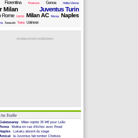
Fiorentina
Genoa
Frosinone
Hellas Vérone
er Milan
Juventus Turin
Milan AC
Naples
o Rome
Lecce
Monza
Udinese
Torino
ana
Sassuolo
emplacement publicitaire
tu Italie
Galatasaray
: Milan rejette 35 M€ pour Leão
Roma
: Molina en cas d'échec avec Read
Naples
: Lukaku absent du stage
Amical
: la Juventus fait tomber Chelsea